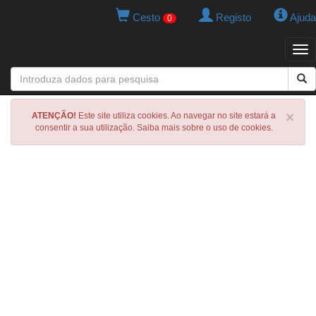
Cesto
Registo
Ajuda
0
Tog
navi
×
ATENÇÃO!
Este site utiliza cookies. Ao navegar no site estará a
consentir a sua utilização. Saiba mais sobre o uso de cookies.