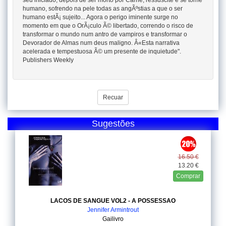
seu iniciado, depois de ser morto por Carrie, ressuscite e se torne
humano, sofrendo na pele todas as angÃºstias a que o ser
humano estÃ¡ sujeito... Agora o perigo iminente surge no
momento em que o OrÃ¡culo Ã© libertado, correndo o risco de
transformar o mundo num antro de vampiros e transformar o
Devorador de Almas num deus maligno. Â«Esta narrativa
acelerada e tempestuosa Ã© um presente de inquietude".
Publishers Weekly
Recuar
Sugestões
16.50 €
13.20 €
Comprar
LACOS DE SANGUE VOL2 - A POSSESSAO
Jennifer Armintrout
Gailivro