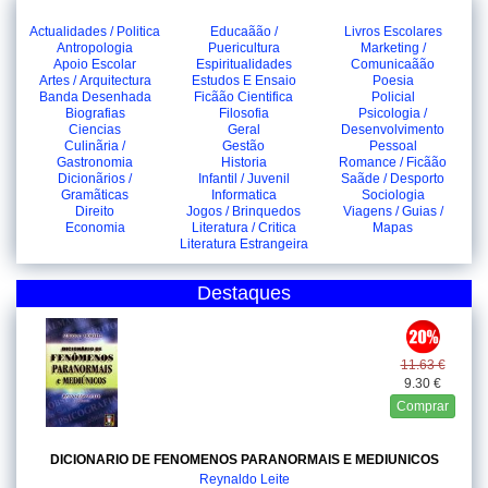
Actualidades / Politica
Educaãão /
Livros Escolares
Antropologia
Puericultura
Marketing /
Apoio Escolar
Espiritualidades
Comunicaãão
Artes / Arquitectura
Estudos E Ensaio
Poesia
Banda Desenhada
Ficãão Cientifica
Policial
Biografias
Filosofia
Psicologia /
Ciencias
Geral
Desenvolvimento
Culinãria /
Gestão
Pessoal
Gastronomia
Historia
Romance / Ficãão
Dicionãrios /
Infantil / Juvenil
Saãde / Desporto
Gramãticas
Informatica
Sociologia
Direito
Jogos / Brinquedos
Viagens / Guias /
Economia
Literatura / Critica
Mapas
Literatura Estrangeira
Destaques
11.63 €
9.30 €
Comprar
DICIONARIO DE FENOMENOS PARANORMAIS E MEDIUNICOS
Reynaldo Leite