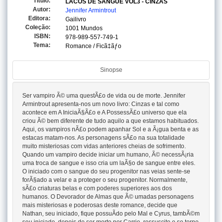
Titulo:
LACOS DE SANGUE VOL3 - CINZAS
Autor:
Jennifer Armintrout
Editora:
Gailivro
Coleção:
1001 Mundos
ISBN:
978-989-557-749-1
Tema:
Romance / Ficã‡ãƒo
Sinopse
Ser vampiro Ã© uma questÃ£o de vida ou de morte. Jennifer
Armintrout apresenta-nos um novo livro: Cinzas e tal como
acontece em A IniciaÃ§Ã£o e A PossessÃ£o universo que ela
criou Ã© bem diferente de tudo aquilo a que estamos habituados.
Aqui, os vampiros nÃ£o podem apanhar Sol e a Ã¡gua benta e as
estacas matam-nos. As personagens sÃ£o na sua totalidade
muito misteriosas com vidas anteriores cheias de sofrimento.
Quando um vampiro decide iniciar um humano, Ã© necessÃ¡ria
uma troca de sangue e isso cria um laÃ§o de sangue entre eles.
O iniciado com o sangue do seu progenitor nas veias sente-se
forÃ§ado a velar e a proteger o seu progenitor. Normalmente,
sÃ£o criaturas belas e com poderes superiores aos dos
humanos. O Devorador de Almas que Ã© umadas personagens
mais misteriosas e poderosas deste romance, decide que
Nathan, seu iniciado, fique possuÃ­do pelo Mal e Cyrus, tambÃ©m