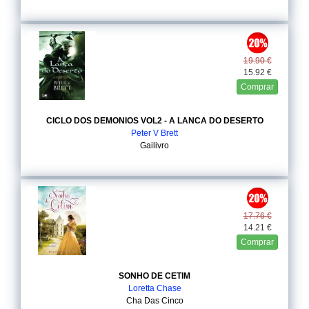
19.90 €
15.92 €
Comprar
CICLO DOS DEMONIOS VOL2 - A LANCA DO DESERTO
Peter V Brett
Gailivro
17.76 €
14.21 €
Comprar
SONHO DE CETIM
Loretta Chase
Cha Das Cinco