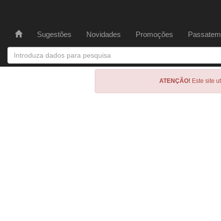
Sugestões
Novidades
Promoções
Passatem
ATENÇÃO!
Este site u