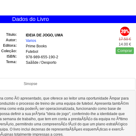
Dados do Livro
Titulo:
IDEIA DE JOGO, UMA
17.50 €
Autor:
Varios
14.00 €
Editora:
Prime Books
Comprar
Coleção:
Futebol
ISBN:
978-989-655-190-2
Tema:
Saãšde / Desporto
Sinopse
ma como Ã© apresentado, que oferece ao leitor uma oportunidade Ã­mpar para
onduzido o processo de treino de uma equipa de futebol. Apresenta tambÃ©m
orma como esta poderÃ¡ ser operacionalizada, funcionando como base de
possa definir a sua prÃ³pria "ideia de jogo", conferindo-lhe a identidade que
a semana de trabalho, que tem em conta a prestaÃ§Ã£o da equipa no Ãºltimo
dversÃ¡rio, permitindo uma compreensÃ£o fÃ¡cil do que um plano estratÃ©gico
ipa. O livro inclui dezenas de representaÃ§Ãµes esquemÃ¡ticas e exercÃ­
pÃ¡ginas totalmente impressas a cores.