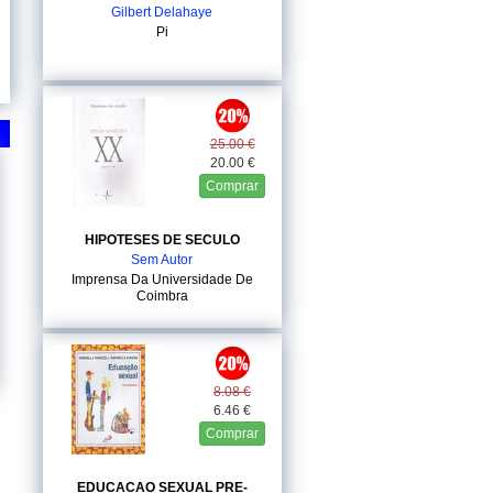
Gilbert Delahaye
Pi
25.00 €
20.00 €
Comprar
HIPOTESES DE SECULO
Sem Autor
Imprensa Da Universidade De
Coimbra
8.08 €
6.46 €
Comprar
EDUCACAO SEXUAL PRE-