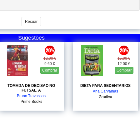
Recuar
Sugestões
12.00 €
15.00 €
9.60 €
12.00 €
Comprar
Comprar
TOMADA DE DECISAO NO
DIETA PARA SEDENTARIOS
FUTSAL, A
Ana Carvalhas
Bruno Travassos
Gradiva
Prime Books