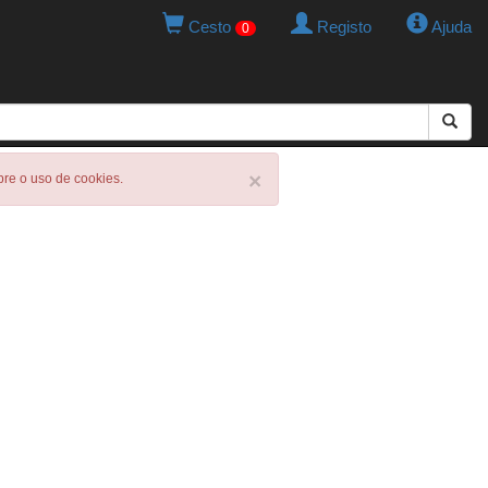
Cesto
Registo
Ajuda
0
×
obre o uso de cookies.