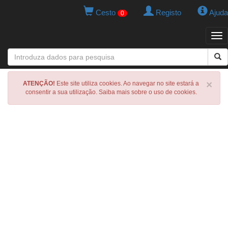
Cesto
Registo
Ajuda
0
Tog
navi
×
ATENÇÃO!
Este site utiliza cookies. Ao navegar no site estará a
consentir a sua utilização. Saiba mais sobre o uso de cookies.