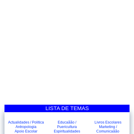
LISTA DE TEMAS
Actualidades / Politica
Educaãão /
Livros Escolares
Antropologia
Puericultura
Marketing /
Apoio Escolar
Espiritualidades
Comunicaãão