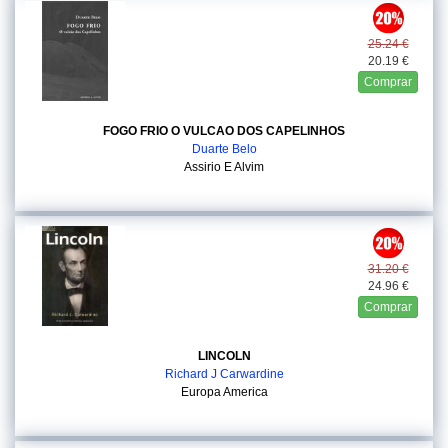
25.24 €
20.19 €
Comprar
FOGO FRIO O VULCAO DOS CAPELINHOS
Duarte Belo
Assirio E Alvim
31.20 €
24.96 €
Comprar
LINCOLN
Richard J Carwardine
Europa America