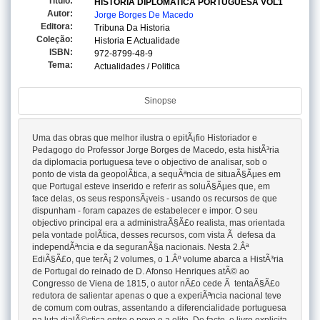
Titulo:
HISTORIA DIPLOMATICA PORTUGUESA VOL1
Autor:
Jorge Borges De Macedo
Editora:
Tribuna Da Historia
Coleção:
Historia E Actualidade
ISBN:
972-8799-48-9
Tema:
Actualidades / Politica
Sinopse
Uma das obras que melhor ilustra o epitÃ¡fio Historiador e
Pedagogo do Professor Jorge Borges de Macedo, esta histÃ³ria
da diplomacia portuguesa teve o objectivo de analisar, sob o
ponto de vista da geopolÃ­tica, a sequÃªncia de situaÃ§Ãµes em
que Portugal esteve inserido e referir as soluÃ§Ãµes que, em
face delas, os seus responsÃ¡veis - usando os recursos de que
dispunham - foram capazes de estabelecer e impor. O seu
objectivo principal era a administraÃ§Ã£o realista, mas orientada
pela vontade polÃ­tica, desses recursos, com vista Ã defesa da
independÃªncia e da seguranÃ§a nacionais. Nesta 2.Âª
EdiÃ§Ã£o, que terÃ¡ 2 volumes, o 1.Âº volume abarca a HistÃ³ria
de Portugal do reinado de D. Afonso Henriques atÃ© ao
Congresso de Viena de 1815, o autor nÃ£o cede Ã tentaÃ§Ã£o
redutora de salientar apenas o que a experiÃªncia nacional teve
de comum com outras, assentando a diferencialidade portuguesa