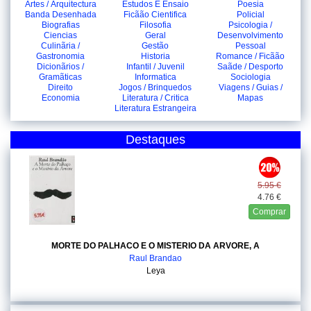
Artes / Arquitectura
Estudos E Ensaio
Poesia
Banda Desenhada
Ficãão Cientifica
Policial
Biografias
Filosofia
Psicologia /
Ciencias
Geral
Desenvolvimento
Culinãria /
Gestão
Pessoal
Gastronomia
Historia
Romance / Ficãão
Dicionãrios /
Infantil / Juvenil
Saãde / Desporto
Gramãticas
Informatica
Sociologia
Direito
Jogos / Brinquedos
Viagens / Guias /
Economia
Literatura / Critica
Mapas
Literatura Estrangeira
Destaques
5.95 €
4.76 €
Comprar
MORTE DO PALHACO E O MISTERIO DA ARVORE, A
Raul Brandao
Leya