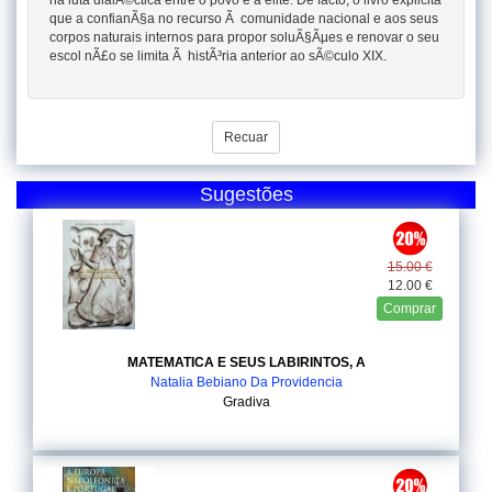
na luta dialÃ©ctica entre o povo e a elite. De facto, o livro explicita
que a confianÃ§a no recurso Ã comunidade nacional e aos seus
corpos naturais internos para propor soluÃ§Ãµes e renovar o seu
escol nÃ£o se limita Ã histÃ³ria anterior ao sÃ©culo XIX.
Recuar
Sugestões
15.00 €
12.00 €
Comprar
MATEMATICA E SEUS LABIRINTOS, A
Natalia Bebiano Da Providencia
Gradiva