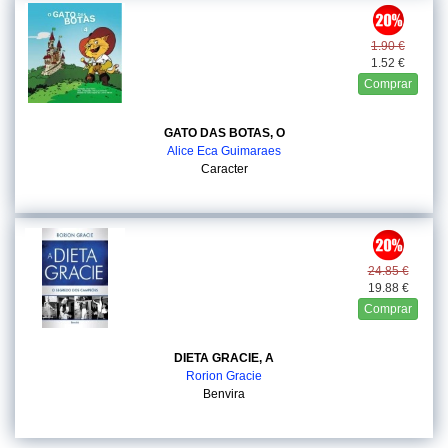
1.90 €
1.52 €
Comprar
GATO DAS BOTAS, O
Alice Eca Guimaraes
Caracter
24.85 €
19.88 €
Comprar
DIETA GRACIE, A
Rorion Gracie
Benvira