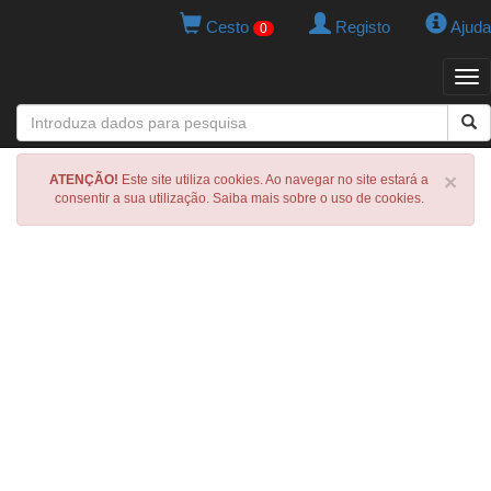
Cesto
Registo
Ajuda
0
Tog
navi
×
ATENÇÃO!
Este site utiliza cookies. Ao navegar no site estará a
consentir a sua utilização. Saiba mais sobre o uso de cookies.