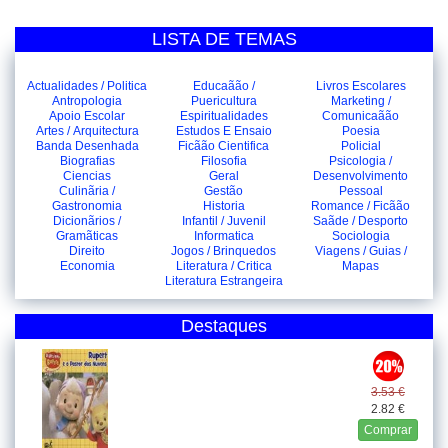
LISTA DE TEMAS
Actualidades / Politica
Educaãão /
Livros Escolares
Antropologia
Puericultura
Marketing /
Apoio Escolar
Espiritualidades
Comunicaãão
Artes / Arquitectura
Estudos E Ensaio
Poesia
Banda Desenhada
Ficãão Cientifica
Policial
Biografias
Filosofia
Psicologia /
Ciencias
Geral
Desenvolvimento
Culinãria /
Gestão
Pessoal
Gastronomia
Historia
Romance / Ficãão
Dicionãrios /
Infantil / Juvenil
Saãde / Desporto
Gramãticas
Informatica
Sociologia
Direito
Jogos / Brinquedos
Viagens / Guias /
Economia
Literatura / Critica
Mapas
Literatura Estrangeira
Destaques
3.53 €
2.82 €
Comprar