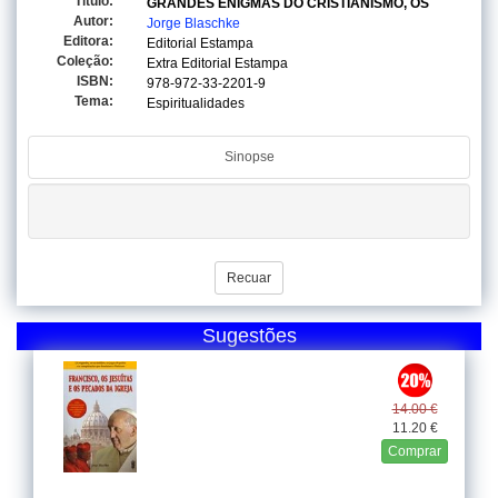
Titulo:
GRANDES ENIGMAS DO CRISTIANISMO, OS
Autor:
Jorge Blaschke
Editora:
Editorial Estampa
Coleção:
Extra Editorial Estampa
ISBN:
978-972-33-2201-9
Tema:
Espiritualidades
Sinopse
Recuar
Sugestões
14.00 €
11.20 €
Comprar