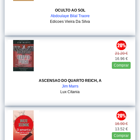
OCULTO AO SOL
Abdoulaye Bilal Traore
Edicoes Vieira Da Silva
21.20 €
16.96 €
Comprar
ASCENSAO DO QUARTO REICH, A
Jim Marrs
Lux Citania
16.90 €
13.52 €
Comprar