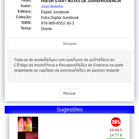
Titulo:
FRESH START NOTAS DE JURISPRUDENCIA
Autor:
Joao Botelho
Editora:
Digital Jurisbook
Coleção:
Extra Digital Jurisbook
ISBN:
978-989-8552-30-3
Tema:
Direito
Sinopse
Trata-se de anotaÃ§Ãµes com sumÃ¡rios de acÃ³rdÃ£os ao
CÃ³digo da InsolvÃªncia e RecuperaÃ§Ã£o de Empresa na parte
respeitante ao capÃ­tulo da exoneraÃ§Ã£o do passivo restante
Recuar
Sugestões
18.46 €
14.77 €