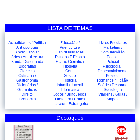
LISTA DE TEMAS
Actualidades / Politica
Educaãão /
Livros Escolares
Antropologia
Puericultura
Marketing /
Apoio Escolar
Espiritualidades
Comunicaãão
Artes / Arquitectura
Estudos E Ensaio
Poesia
Banda Desenhada
Ficãão Cientifica
Policial
Biografias
Filosofia
Psicologia /
Ciencias
Geral
Desenvolvimento
Culinãria /
Gestão
Pessoal
Gastronomia
Historia
Romance / Ficãão
Dicionãrios /
Infantil / Juvenil
Saãde / Desporto
Gramãticas
Informatica
Sociologia
Direito
Jogos / Brinquedos
Viagens / Guias /
Economia
Literatura / Critica
Mapas
Literatura Estrangeira
Destaques
20.14 €