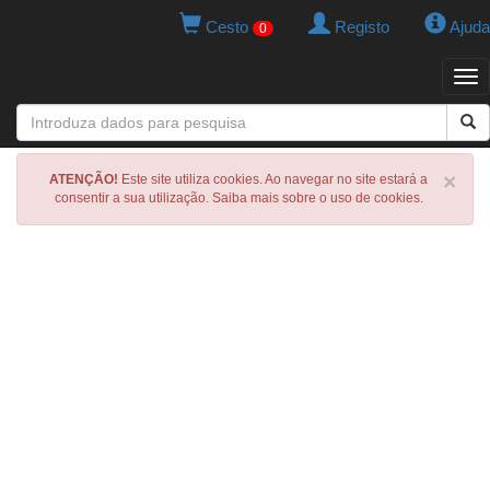
Cesto
Registo
Ajuda
0
Tog
navi
×
ATENÇÃO!
Este site utiliza cookies. Ao navegar no site estará a
consentir a sua utilização. Saiba mais sobre o uso de cookies.