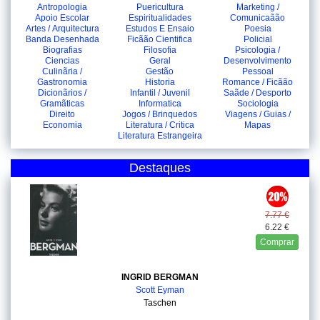
Antropologia
Puericultura
Marketing /
Apoio Escolar
Espiritualidades
Comunicaãão
Artes / Arquitectura
Estudos E Ensaio
Poesia
Banda Desenhada
Ficãão Cientifica
Policial
Biografias
Filosofia
Psicologia /
Ciencias
Geral
Desenvolvimento
Culinãria /
Gestão
Pessoal
Gastronomia
Historia
Romance / Ficãão
Dicionãrios /
Infantil / Juvenil
Saãde / Desporto
Gramãticas
Informatica
Sociologia
Direito
Jogos / Brinquedos
Viagens / Guias /
Economia
Literatura / Critica
Mapas
Literatura Estrangeira
Destaques
7.77 €
6.22 €
Comprar
INGRID BERGMAN
Scott Eyman
Taschen