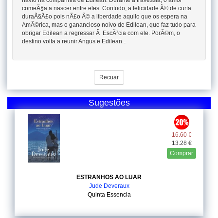
navio na companhia de Edilean. Durante a travessia, o amor
comeÃ§a a nascer entre eles. Contudo, a felicidade Ã© de curta
duraÃ§Ã£o pois nÃ£o Ã© a liberdade aquilo que os espera na
AmÃ©rica, mas o ganancioso noivo de Edilean, que faz tudo para
obrigar Edilean a regressar Ã EscÃ³cia com ele. PorÃ©m, o
destino volta a reunir Angus e Edilean...
Recuar
Sugestões
16.60 €
13.28 €
Comprar
ESTRANHOS AO LUAR
Jude Deveraux
Quinta Essencia