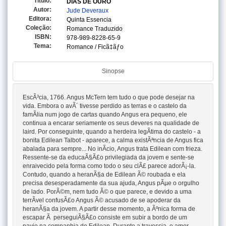
Titulo:
DIAS DE OURO
Autor:
Jude Deveraux
Editora:
Quinta Essencia
Coleção:
Romance Traduzido
ISBN:
978-989-8228-65-9
Tema:
Romance / Ficã‡ãƒo
Sinopse
EscÃ³cia, 1766. Angus McTern tem tudo o que pode desejar na
vida. Embora o avÃ´ tivesse perdido as terras e o castelo da
famÃ­lia num jogo de cartas quando Angus era pequeno, ele
continua a encarar seriamente os seus deveres na qualidade de
laird. Por conseguinte, quando a herdeira legÃ­tima do castelo - a
bonita Edilean Talbot - aparece, a calma existÃªncia de Angus fica
abalada para sempre... No inÃ­cio, Angus trata Edilean com frieza.
Ressente-se da educaÃ§Ã£o privilegiada da jovem e sente-se
enraivecido pela forma como todo o seu clÃ£ parece adorÃ¡-la.
Contudo, quando a heranÃ§a de Edilean Ã© roubada e ela
precisa desesperadamente da sua ajuda, Angus pÃµe o orgulho
de lado. PorÃ©m, nem tudo Ã© o que parece, e devido a uma
terrÃ­vel confusÃ£o Angus Ã© acusado de se apoderar da
heranÃ§a da jovem. A partir desse momento, a Ãºnica forma de
escapar Ã perseguiÃ§Ã£o consiste em subir a bordo de um