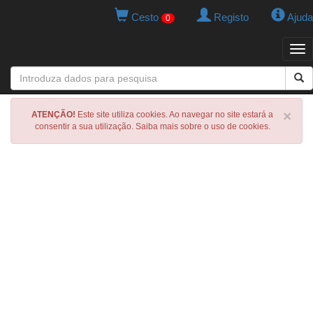
Cesto
Registo
Ajuda
0
Tog
navi
×
ATENÇÃO!
Este site utiliza cookies. Ao navegar no site estará a
consentir a sua utilização. Saiba mais sobre o uso de cookies.