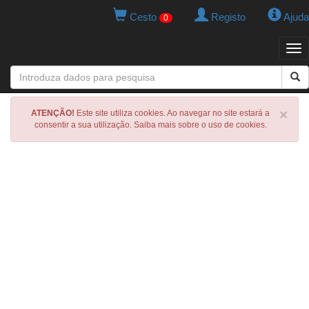
Cesto
Registo
Ajuda
0
Tog
navi
×
ATENÇÃO!
Este site utiliza cookies. Ao navegar no site estará a
consentir a sua utilização. Saiba mais sobre o uso de cookies.