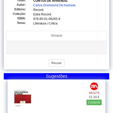
Titulo:
CONTOS DE APRENDIZ
Autor:
Carlos Drummond De Andrade
Editora:
Record
Coleção:
Extra Record
ISBN:
978-85-01-06265-9
Tema:
Literatura / Critica
Sinopse
Recuar
Sugestões
64.17 €
51.34 €
Comprar