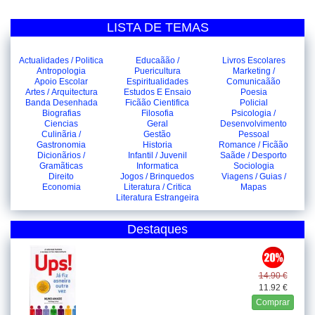
LISTA DE TEMAS
Actualidades / Politica
Educaãão /
Livros Escolares
Antropologia
Puericultura
Marketing /
Apoio Escolar
Espiritualidades
Comunicaãão
Artes / Arquitectura
Estudos E Ensaio
Poesia
Banda Desenhada
Ficãão Cientifica
Policial
Biografias
Filosofia
Psicologia /
Ciencias
Geral
Desenvolvimento
Culinãria /
Gestão
Pessoal
Gastronomia
Historia
Romance / Ficãão
Dicionãrios /
Infantil / Juvenil
Saãde / Desporto
Gramãticas
Informatica
Sociologia
Direito
Jogos / Brinquedos
Viagens / Guias /
Economia
Literatura / Critica
Mapas
Literatura Estrangeira
Destaques
14.90 €
11.92 €
Comprar