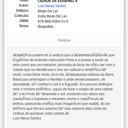
Titulo:
CIDADE DE EUGENIO, A
Autor:
Luis Neiva Santos
Editora:
Modo De Ler
Coleção:
Extra Modo De Ler
ISBN:
978-989-8364-21-0
Tema:
Biografias
Sinopse
â€œâ€¦Pois podem ter a certeza que a â€œembirraÃ§Ã£oâ€ que
EugÃ©nio de Andrade nutria pelo Porto e o levava a sentir-se
nele como que um estranho, procedia do facto de nÃ£o ser com a
cidade que se identificava o seu ser cultural e simbÃ³lico â€“
vindo, como tinha vindo, di-lo ele, â€œdaquelas aldeias da Beira
Baixa que prolongam o Alentejo e onde desde pequeno, de
abundante, sÃ³ conheci o sol e a Ã¡guaâ€. Era preciso distinguir
nele o homem estÃ©tico, capaz de fazer o elogio de uma cidade
â€“ a do Porto â€“ â€œonde o sol, incidindo nos vidros das
clarabÃ³ias e trapeiras e mirantes, enche o crepÃºsculo de
brilhos, parecendo entÃ£o mais imaginÃ¡rio que realâ€, do ser
telÃºrico que lhe era adverso â€“ mas adverso dela como de
certeza de qualquer outra cidade.â€
Luis Neiva Santos