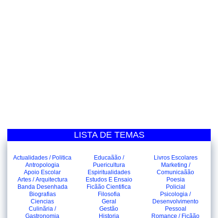
LISTA DE TEMAS
Actualidades / Politica
Educaãão /
Livros Escolares
Antropologia
Puericultura
Marketing /
Apoio Escolar
Espiritualidades
Comunicaãão
Artes / Arquitectura
Estudos E Ensaio
Poesia
Banda Desenhada
Ficãão Cientifica
Policial
Biografias
Filosofia
Psicologia /
Ciencias
Geral
Desenvolvimento
Culinãria /
Gestão
Pessoal
Gastronomia
Historia
Romance / Ficãão