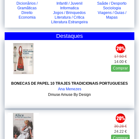
Dicionãrios /
Infantil / Juvenil
Saãde / Desporto
Gramãticas
Informatica
Sociologia
Direito
Jogos / Brinquedos
Viagens / Guias /
Economia
Literatura / Critica
Mapas
Literatura Estrangeira
Destaques
17.50 €
14.00 €
Comprar
BONECAS DE PAPEL 10 TRAJES TRADICIONAIS PORTUGUESES
Ana Menezes
Dmuse Amuse By Design
30.28 €
24.22 €
Comprar