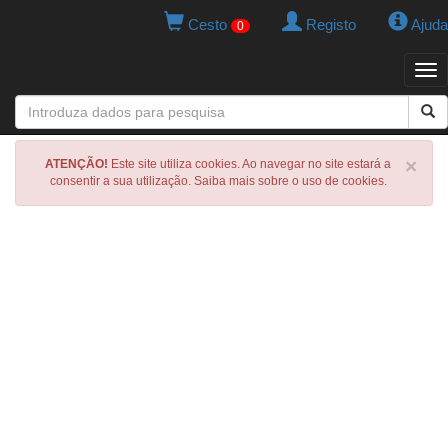
Cesto
Registo
Ajuda
0
Tog
navi
×
ATENÇÃO!
Este site utiliza cookies. Ao navegar no site estará a
consentir a sua utilização. Saiba mais sobre o uso de cookies.