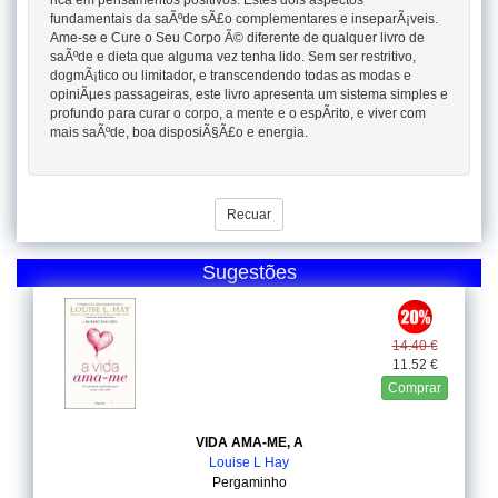
rica em pensamentos positivos. Estes dois aspectos
fundamentais da saÃºde sÃ£o complementares e inseparÃ¡veis.
Ame-se e Cure o Seu Corpo Ã© diferente de qualquer livro de
saÃºde e dieta que alguma vez tenha lido. Sem ser restritivo,
dogmÃ¡tico ou limitador, e transcendendo todas as modas e
opiniÃµes passageiras, este livro apresenta um sistema simples e
profundo para curar o corpo, a mente e o espÃ­rito, e viver com
mais saÃºde, boa disposiÃ§Ã£o e energia.
Recuar
Sugestões
14.40 €
11.52 €
Comprar
VIDA AMA-ME, A
Louise L Hay
Pergaminho