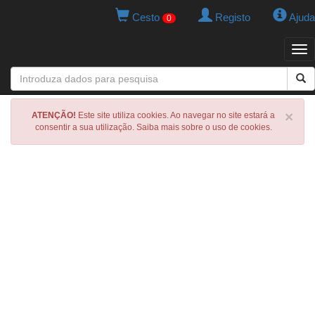
Cesto
Registo
Ajuda
0
Tog
navi
×
ATENÇÃO!
Este site utiliza cookies. Ao navegar no site estará a
consentir a sua utilização. Saiba mais sobre o uso de cookies.