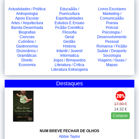
Actualidades / Politica
Educaãão /
Livros Escolares
Antropologia
Puericultura
Marketing /
Apoio Escolar
Espiritualidades
Comunicaãão
Artes / Arquitectura
Estudos E Ensaio
Poesia
Banda Desenhada
Ficãão Cientifica
Policial
Biografias
Filosofia
Psicologia /
Ciencias
Geral
Desenvolvimento
Culinãria /
Gestão
Pessoal
Gastronomia
Historia
Romance / Ficãão
Dicionãrios /
Infantil / Juvenil
Saãde / Desporto
Gramãticas
Informatica
Sociologia
Direito
Jogos / Brinquedos
Viagens / Guias /
Economia
Literatura / Critica
Mapas
Literatura Estrangeira
Destaques
17.90 €
14.32 €
Comprar
NUM BREVE FECHAR DE OLHOS
Abbie Taylor