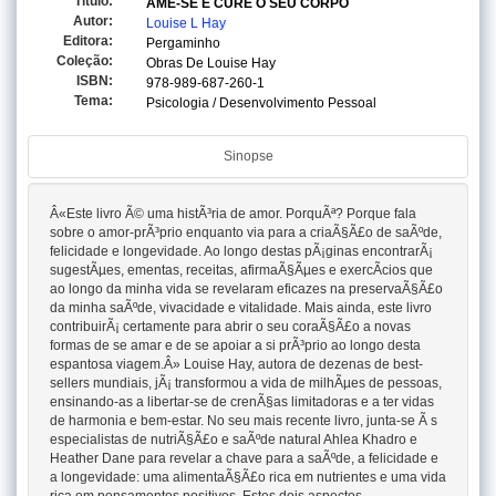
Titulo:
AME-SE E CURE O SEU CORPO
Autor:
Louise L Hay
Editora:
Pergaminho
Coleção:
Obras De Louise Hay
ISBN:
978-989-687-260-1
Tema:
Psicologia / Desenvolvimento Pessoal
Sinopse
Â«Este livro Ã© uma histÃ³ria de amor. PorquÃª? Porque fala
sobre o amor-prÃ³prio enquanto via para a criaÃ§Ã£o de saÃºde,
felicidade e longevidade. Ao longo destas pÃ¡ginas encontrarÃ¡
sugestÃµes, ementas, receitas, afirmaÃ§Ãµes e exercÃ­cios que
ao longo da minha vida se revelaram eficazes na preservaÃ§Ã£o
da minha saÃºde, vivacidade e vitalidade. Mais ainda, este livro
contribuirÃ¡ certamente para abrir o seu coraÃ§Ã£o a novas
formas de se amar e de se apoiar a si prÃ³prio ao longo desta
espantosa viagem.Â» Louise Hay, autora de dezenas de best-
sellers mundiais, jÃ¡ transformou a vida de milhÃµes de pessoas,
ensinando-as a libertar-se de crenÃ§as limitadoras e a ter vidas
de harmonia e bem-estar. No seu mais recente livro, junta-se Ã s
especialistas de nutriÃ§Ã£o e saÃºde natural Ahlea Khadro e
Heather Dane para revelar a chave para a saÃºde, a felicidade e
a longevidade: uma alimentaÃ§Ã£o rica em nutrientes e uma vida