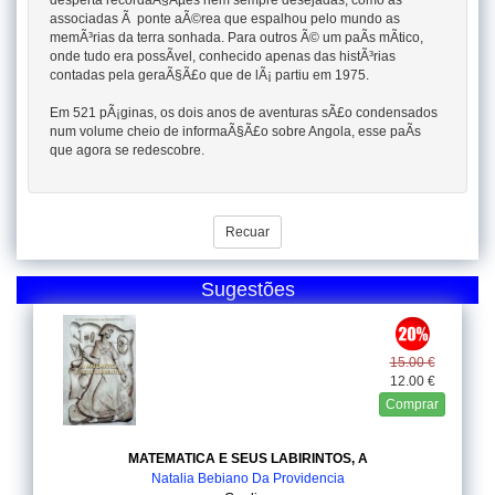
desperta recordaÃ§Ãµes nem sempre desejadas, como as
associadas Ã ponte aÃ©rea que espalhou pelo mundo as
memÃ³rias da terra sonhada. Para outros Ã© um paÃ­s mÃ­tico,
onde tudo era possÃ­vel, conhecido apenas das histÃ³rias
contadas pela geraÃ§Ã£o que de lÃ¡ partiu em 1975.
Em 521 pÃ¡ginas, os dois anos de aventuras sÃ£o condensados
num volume cheio de informaÃ§Ã£o sobre Angola, esse paÃ­s
que agora se redescobre.
Recuar
Sugestões
15.00 €
12.00 €
Comprar
MATEMATICA E SEUS LABIRINTOS, A
Natalia Bebiano Da Providencia