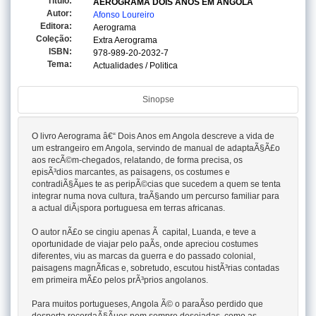
Titulo:
AEROGRAMA DOIS ANOS EM ANGOLA
Autor:
Afonso Loureiro
Editora:
Aerograma
Coleção:
Extra Aerograma
ISBN:
978-989-20-2032-7
Tema:
Actualidades / Politica
Sinopse
O livro Aerograma â€“ Dois Anos em Angola descreve a vida de
um estrangeiro em Angola, servindo de manual de adaptaÃ§Ã£o
aos recÃ©m-chegados, relatando, de forma precisa, os
episÃ³dios marcantes, as paisagens, os costumes e
contradiÃ§Ãµes te as peripÃ©cias que sucedem a quem se tenta
integrar numa nova cultura, traÃ§ando um percurso familiar para
a actual diÃ¡spora portuguesa em terras africanas.
O autor nÃ£o se cingiu apenas Ã capital, Luanda, e teve a
oportunidade de viajar pelo paÃ­s, onde apreciou costumes
diferentes, viu as marcas da guerra e do passado colonial,
paisagens magnÃ­ficas e, sobretudo, escutou histÃ³rias contadas
em primeira mÃ£o pelos prÃ³prios angolanos.
Para muitos portugueses, Angola Ã© o paraÃ­so perdido que