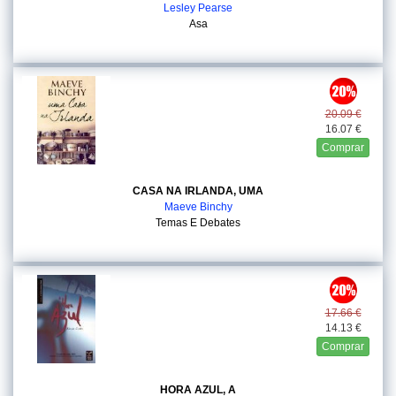
Lesley Pearse
Asa
20.09 €
16.07 €
Comprar
CASA NA IRLANDA, UMA
Maeve Binchy
Temas E Debates
17.66 €
14.13 €
Comprar
HORA AZUL, A