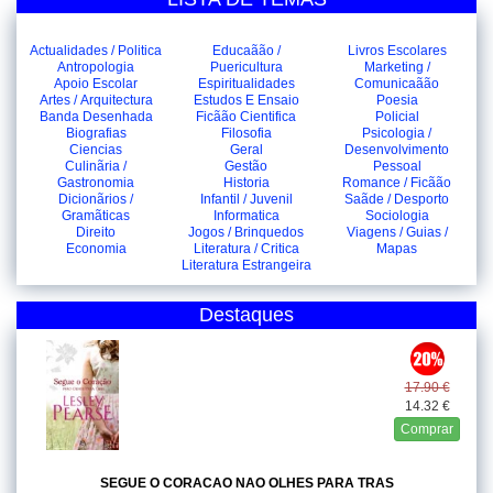
Actualidades / Politica
Educaãão /
Livros Escolares
Antropologia
Puericultura
Marketing /
Apoio Escolar
Espiritualidades
Comunicaãão
Artes / Arquitectura
Estudos E Ensaio
Poesia
Banda Desenhada
Ficãão Cientifica
Policial
Biografias
Filosofia
Psicologia /
Ciencias
Geral
Desenvolvimento
Culinãria /
Gestão
Pessoal
Gastronomia
Historia
Romance / Ficãão
Dicionãrios /
Infantil / Juvenil
Saãde / Desporto
Gramãticas
Informatica
Sociologia
Direito
Jogos / Brinquedos
Viagens / Guias /
Economia
Literatura / Critica
Mapas
Literatura Estrangeira
Destaques
17.90 €
14.32 €
Comprar
SEGUE O CORACAO NAO OLHES PARA TRAS