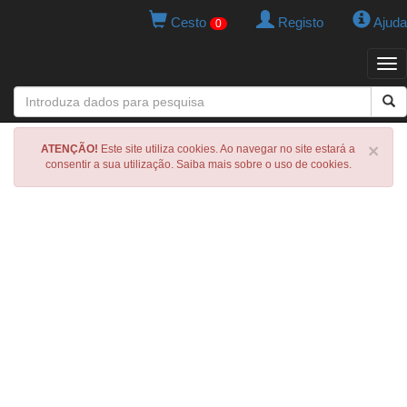
Cesto
Registo
Ajuda
0
Tog
navi
×
ATENÇÃO!
Este site utiliza cookies. Ao navegar no site estará a
consentir a sua utilização. Saiba mais sobre o uso de cookies.