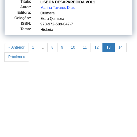
Titulo:
LISBOA DESAPARECIDA VOL1
Autor:
Marina Tavares Dias
Editora:
Quimera
Coleção::
Extra Quimera
ISBN:
978-972-589-047-7
Tema:
Historia
« Anterior
1
..
8
9
10
11
12
13
14
Próximo »