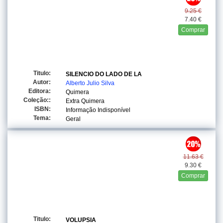
9.25 €
7.40 €
Comprar
Titulo:
SILENCIO DO LADO DE LA
Autor:
Alberto Julio Silva
Editora:
Quimera
Coleção::
Extra Quimera
ISBN:
Informação Indisponível
Tema:
Geral
11.63 €
9.30 €
Comprar
Titulo:
VOLUPSIA