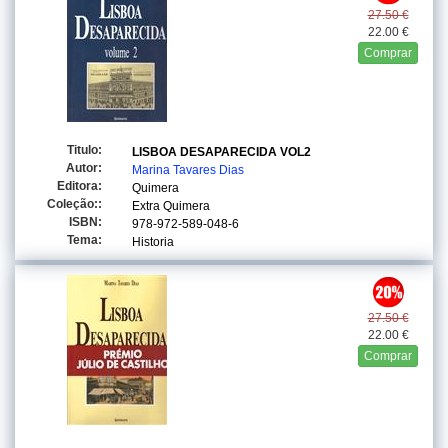
27.50 €
22.00 €
Comprar
Titulo:
LISBOA DESAPARECIDA VOL2
Autor:
Marina Tavares Dias
Editora:
Quimera
Coleção::
Extra Quimera
ISBN:
978-972-589-048-6
Tema:
Historia
27.50 €
22.00 €
Comprar