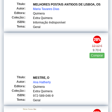
Titulo:
MELHORES POSTAIS ANTIGOS DE LISBOA, OS
Autor:
Maria Tavares Dias
Editora:
Quimera
Coleção::
Extra Quimera
ISBN:
Informação Indisponível
Tema:
Geral
12.12 €
9.70 €
Comprar
Titulo:
MESTRE, O
Autor:
Ana Hatherly
Editora:
Quimera
Coleção::
Extra Quimera
ISBN:
972-589-046-9
Tema:
Geral