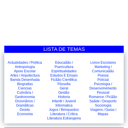
LISTA DE TEMAS
Actualidades / Politica
Educaãão /
Livros Escolares
Antropologia
Puericultura
Marketing /
Apoio Escolar
Espiritualidades
Comunicaãão
Artes / Arquitectura
Estudos E Ensaio
Poesia
Banda Desenhada
Ficãão Cientifica
Policial
Biografias
Filosofia
Psicologia /
Ciencias
Geral
Desenvolvimento
Culinãria /
Gestão
Pessoal
Gastronomia
Historia
Romance / Ficãão
Dicionãrios /
Infantil / Juvenil
Saãde / Desporto
Gramãticas
Informatica
Sociologia
Direito
Jogos / Brinquedos
Viagens / Guias /
Economia
Literatura / Critica
Mapas
Literatura Estrangeira