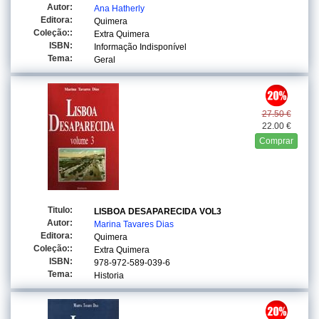
Autor:
Ana Hatherly
Editora:
Quimera
Coleção::
Extra Quimera
ISBN:
Informação Indisponível
Tema:
Geral
27.50 €
22.00 €
Comprar
Titulo:
LISBOA DESAPARECIDA VOL3
Autor:
Marina Tavares Dias
Editora:
Quimera
Coleção::
Extra Quimera
ISBN:
978-972-589-039-6
Tema:
Historia