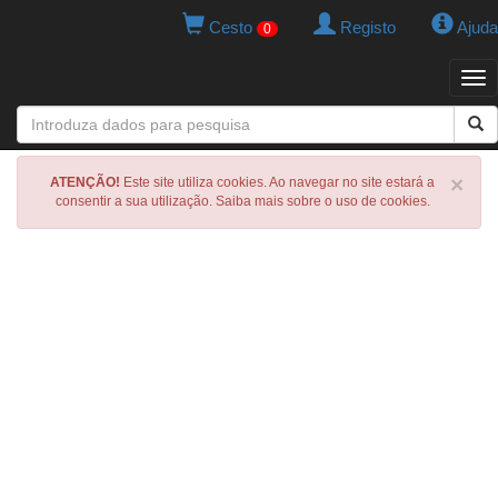
Cesto
Registo
Ajuda
0
Tog
navi
×
ATENÇÃO!
Este site utiliza cookies. Ao navegar no site estará a
consentir a sua utilização. Saiba mais sobre o uso de cookies.