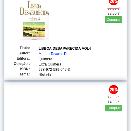
27.50 €
22.00 €
Comprar
Titulo:
LISBOA DESAPARECIDA VOL4
Autor:
Marina Tavares Dias
Editora:
Quimera
Coleção::
Extra Quimera
ISBN:
978-972-589-049-3
Tema:
Historia
17.98 €
14.38 €
Comprar