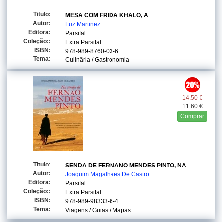
Titulo:
MESA COM FRIDA KHALO, A
Autor:
Luz Martinez
Editora:
Parsifal
Coleção::
Extra Parsifal
ISBN:
978-989-8760-03-6
Tema:
Culinãria / Gastronomia
14.50 €
11.60 €
Comprar
Titulo:
SENDA DE FERNANO MENDES PINTO, NA
Autor:
Joaquim Magalhaes De Castro
Editora:
Parsifal
Coleção::
Extra Parsifal
ISBN:
978-989-98333-6-4
Tema:
Viagens / Guias / Mapas