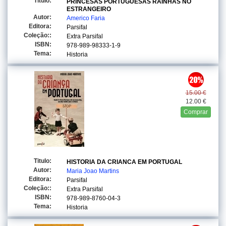
Titulo:
PRINCESAS PORTUGUESAS RAINHAS NO
ESTRANGEIRO
Autor:
Americo Faria
Editora:
Parsifal
Coleção::
Extra Parsifal
ISBN:
978-989-98333-1-9
Tema:
Historia
15.00 €
12.00 €
Comprar
Titulo:
HISTORIA DA CRIANCA EM PORTUGAL
Autor:
Maria Joao Martins
Editora:
Parsifal
Coleção::
Extra Parsifal
ISBN:
978-989-8760-04-3
Tema:
Historia