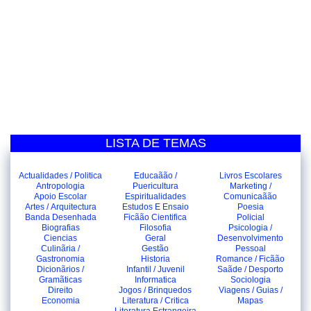
LISTA DE TEMAS
Actualidades / Politica
Educaãão /
Livros Escolares
Antropologia
Puericultura
Marketing /
Apoio Escolar
Espiritualidades
Comunicaãão
Artes / Arquitectura
Estudos E Ensaio
Poesia
Banda Desenhada
Ficãão Cientifica
Policial
Biografias
Filosofia
Psicologia /
Ciencias
Geral
Desenvolvimento
Culinãria /
Gestão
Pessoal
Gastronomia
Historia
Romance / Ficãão
Dicionãrios /
Infantil / Juvenil
Saãde / Desporto
Gramãticas
Informatica
Sociologia
Direito
Jogos / Brinquedos
Viagens / Guias /
Economia
Literatura / Critica
Mapas