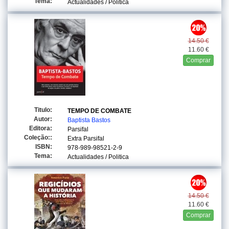
Tema:
Actualidades / Politica
14.50 €
11.60 €
Comprar
Titulo:
TEMPO DE COMBATE
Autor:
Baptista Bastos
Editora:
Parsifal
Coleção::
Extra Parsifal
ISBN:
978-989-98521-2-9
Tema:
Actualidades / Politica
14.50 €
11.60 €
Comprar