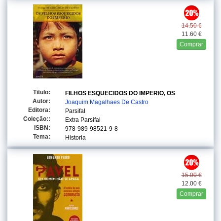
14.50 €
11.60 €
Comprar
Titulo:
FILHOS ESQUECIDOS DO IMPERIO, OS
Autor:
Joaquim Magalhaes De Castro
Editora:
Parsifal
Coleção::
Extra Parsifal
ISBN:
978-989-98521-9-8
Tema:
Historia
15.00 €
12.00 €
Comprar