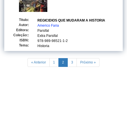
Titulo:
REGICIDIOS QUE MUDARAM A HISTORIA
Autor:
Americo Faria
Editora:
Parsifal
Coleção::
Extra Parsifal
ISBN:
978-989-98521-1-2
Tema:
Historia
« Anterior
1
2
3
Próximo »