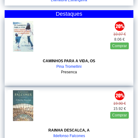
Literatura Estrangeira
Destaques
10.07 €
8.06 €
Comprar
CAMINHOS PARA A VIDA, OS
Pina Tromellini
Presenca
19.90 €
15.92 €
Comprar
RAINHA DESCALCA, A
Ildefonso Falcones