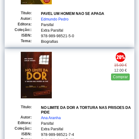
Titulo:
PAVEL UM HOMEM NAO SE APAGA
Autor:
Edmundo Pedro
Editora:
Parsifal
Coleção::
Extra Parsifal
ISBN:
978-989-98521-5-0
Tema:
Biografias
15.00 €
12.00 €
Comprar
Titulo:
NO LIMITE DA DOR A TORTURA NAS PRISOES DA
PIDE
Autor:
Ana Aranha
Editora:
Parsifal
Coleção::
Extra Parsifal
ISBN:
978-989-98521-7-4