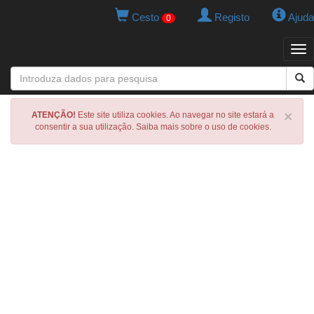
Cesto
Registo
Ajuda
0
Tog
navi
×
ATENÇÃO!
Este site utiliza cookies. Ao navegar no site estará a
consentir a sua utilização. Saiba mais sobre o uso de cookies.