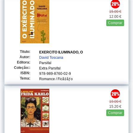
15.00 €
12.00 €
Comprar
Titulo:
EXERCITO ILUMINADO, O
Autor:
David Toscana
Editora:
Parsifal
Coleção::
Extra Parsifal
ISBN:
978-989-8760-02-9
Tema:
Romance / Ficã‡ãƒo
19.00 €
15.20 €
Comprar