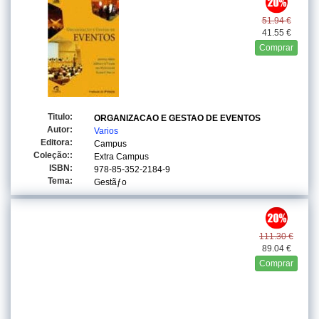
51.94 €
41.55 €
Comprar
Titulo:
ORGANIZACAO E GESTAO DE EVENTOS
Autor:
Varios
Editora:
Campus
Coleção::
Extra Campus
ISBN:
978-85-352-2184-9
Tema:
Gestãƒo
111.30 €
89.04 €
Comprar