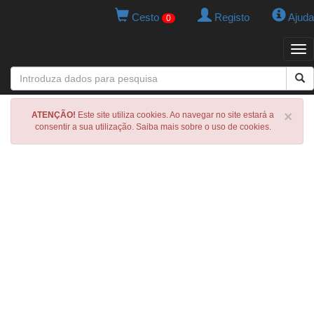
Cesto
Registo
Ajuda
0
Tog
navi
×
ATENÇÃO!
Este site utiliza cookies. Ao navegar no site estará a
consentir a sua utilização. Saiba mais sobre o uso de cookies.