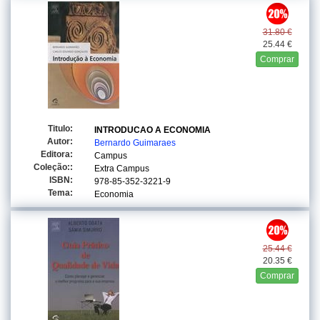
31.80 €
25.44 €
Comprar
Titulo:
INTRODUCAO A ECONOMIA
Autor:
Bernardo Guimaraes
Editora:
Campus
Coleção::
Extra Campus
ISBN:
978-85-352-3221-9
Tema:
Economia
25.44 €
20.35 €
Comprar