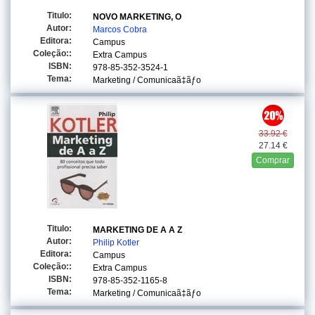
Titulo:
NOVO MARKETING, O
Autor:
Marcos Cobra
Editora:
Campus
Coleção::
Extra Campus
ISBN:
978-85-352-3524-1
Tema:
Marketing / Comunicaã‡ãƒo
33.92 €
27.14 €
Comprar
Titulo:
MARKETING DE A A Z
Autor:
Philip Kotler
Editora:
Campus
Coleção::
Extra Campus
ISBN:
978-85-352-1165-8
Tema:
Marketing / Comunicaã‡ãƒo