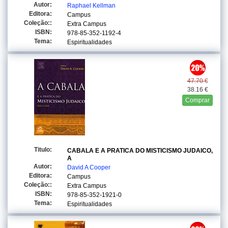
Autor:
Raphael Kellman
Editora:
Campus
Coleção::
Extra Campus
ISBN:
978-85-352-1192-4
Tema:
Espiritualidades
47.70 €
38.16 €
Comprar
Titulo:
CABALA E A PRATICA DO MISTICISMO JUDAICO,
A
Autor:
David A Cooper
Editora:
Campus
Coleção::
Extra Campus
ISBN:
978-85-352-1921-0
Tema:
Espiritualidades