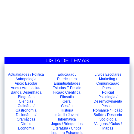
LISTA DE TEMAS
Actualidades / Politica
Educaãão /
Livros Escolares
Antropologia
Puericultura
Marketing /
Apoio Escolar
Espiritualidades
Comunicaãão
Artes / Arquitectura
Estudos E Ensaio
Poesia
Banda Desenhada
Ficãão Cientifica
Policial
Biografias
Filosofia
Psicologia /
Ciencias
Geral
Desenvolvimento
Culinãria /
Gestão
Pessoal
Gastronomia
Historia
Romance / Ficãão
Dicionãrios /
Infantil / Juvenil
Saãde / Desporto
Gramãticas
Informatica
Sociologia
Direito
Jogos / Brinquedos
Viagens / Guias /
Economia
Literatura / Critica
Mapas
Literatura Estrangeira