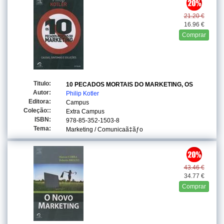
21.20 €
16.96 €
Comprar
Titulo:
10 PECADOS MORTAIS DO MARKETING, OS
Autor:
Philip Kotler
Editora:
Campus
Coleção::
Extra Campus
ISBN:
978-85-352-1503-8
Tema:
Marketing / Comunicaã‡ãƒo
43.46 €
34.77 €
Comprar