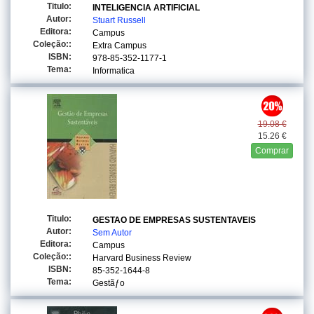
Titulo:
INTELIGENCIA ARTIFICIAL
Autor:
Stuart Russell
Editora:
Campus
Coleção::
Extra Campus
ISBN:
978-85-352-1177-1
Tema:
Informatica
19.08 €
15.26 €
Comprar
Titulo:
GESTAO DE EMPRESAS SUSTENTAVEIS
Autor:
Sem Autor
Editora:
Campus
Coleção::
Harvard Business Review
ISBN:
85-352-1644-8
Tema:
Gestãƒo