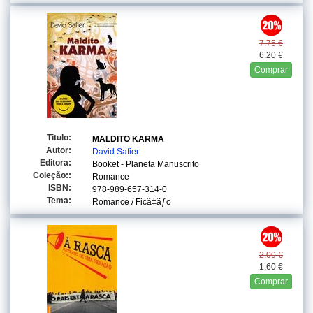
7.75 €
6.20 €
Comprar
Titulo:
MALDITO KARMA
Autor:
David Safier
Editora:
Booket - Planeta Manuscrito
Coleção::
Romance
ISBN:
978-989-657-314-0
Tema:
Romance / Ficã‡ãƒo
2.00 €
1.60 €
Comprar