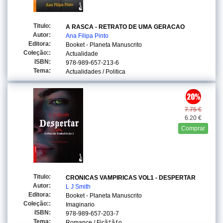
Titulo:
A RASCA - RETRATO DE UMA GERACAO
Autor:
Ana Filipa Pinto
Editora:
Booket - Planeta Manuscrito
Coleção::
Actualidade
ISBN:
978-989-657-213-6
Tema:
Actualidades / Politica
7.75 €
6.20 €
Comprar
Titulo:
CRONICAS VAMPIRICAS VOL1 - DESPERTAR
Autor:
L J Smith
Editora:
Booket - Planeta Manuscrito
Coleção::
Imaginario
ISBN:
978-989-657-203-7
Tema:
Romance / Ficã‡ãƒo