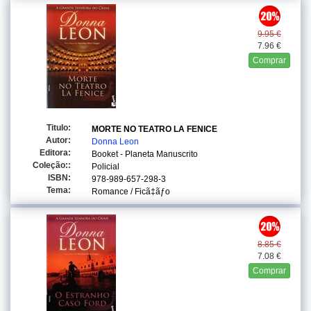
9.95 €
7.96 €
Comprar
Titulo:
MORTE NO TEATRO LA FENICE
Autor:
Donna Leon
Editora:
Booket - Planeta Manuscrito
Coleção::
Policial
ISBN:
978-989-657-298-3
Tema:
Romance / Ficã‡ãƒo
8.85 €
7.08 €
Comprar