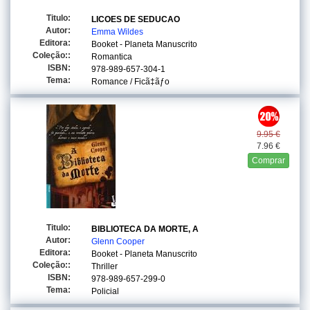
Titulo:
LICOES DE SEDUCAO
Autor:
Emma Wildes
Editora:
Booket - Planeta Manuscrito
Coleção::
Romantica
ISBN:
978-989-657-304-1
Tema:
Romance / Ficã‡ãƒo
9.95 €
7.96 €
Comprar
Titulo:
BIBLIOTECA DA MORTE, A
Autor:
Glenn Cooper
Editora:
Booket - Planeta Manuscrito
Coleção::
Thriller
ISBN:
978-989-657-299-0
Tema:
Policial