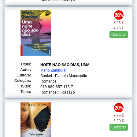
5.95 €
4.76 €
Comprar
Titulo:
NOITE NAO SAO DIAS, UMA
Autor:
Mario Zambujal
Editora:
Booket - Planeta Manuscrito
Coleção::
Romance
ISBN:
978-989-657-175-7
Tema:
Romance / Ficã‡ãƒo
7.75 €
6.20 €
Comprar