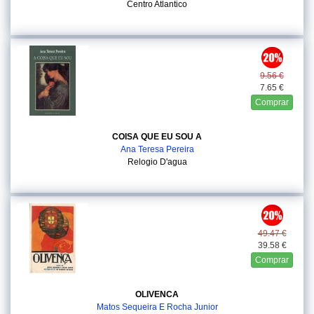
Centro Atlantico
9.56 €
7.65 €
Comprar
COISA QUE EU SOU A
Ana Teresa Pereira
Relogio D'agua
49.47 €
39.58 €
Comprar
OLIVENCA
Matos Sequeira E Rocha Junior