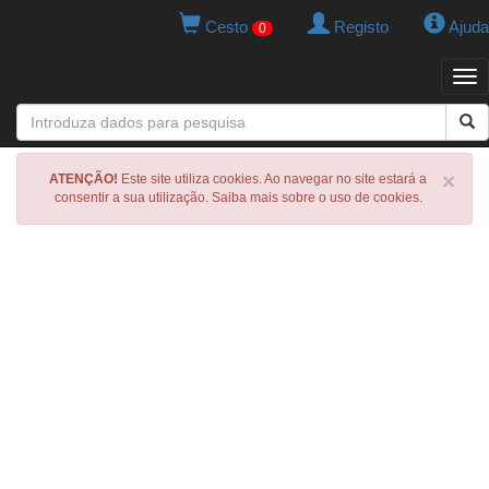
Cesto
Registo
Ajuda
0
Tog
navi
×
ATENÇÃO!
Este site utiliza cookies. Ao navegar no site estará a
consentir a sua utilização. Saiba mais sobre o uso de cookies.