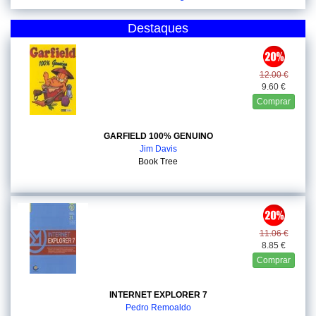
Destaques
12.00 €
9.60 €
Comprar
GARFIELD 100% GENUINO
Jim Davis
Book Tree
11.06 €
8.85 €
Comprar
INTERNET EXPLORER 7
Pedro Remoaldo