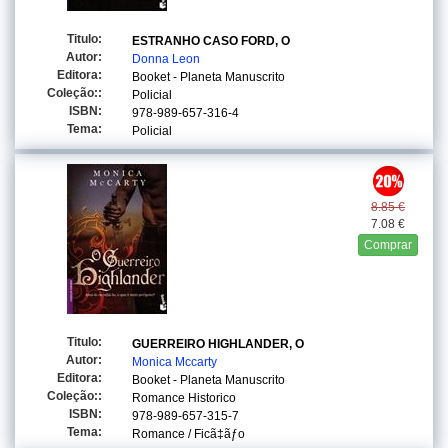
Titulo:
ESTRANHO CASO FORD, O
Autor:
Donna Leon
Editora:
Booket - Planeta Manuscrito
Coleção::
Policial
ISBN:
978-989-657-316-4
Tema:
Policial
8.85 €
7.08 €
Comprar
Titulo:
GUERREIRO HIGHLANDER, O
Autor:
Monica Mccarty
Editora:
Booket - Planeta Manuscrito
Coleção::
Romance Historico
ISBN:
978-989-657-315-7
Tema:
Romance / Ficã‡ãƒo