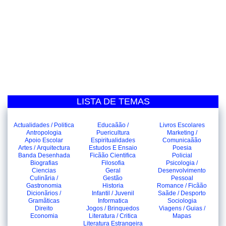
LISTA DE TEMAS
Actualidades / Politica
Educaãão /
Livros Escolares
Antropologia
Puericultura
Marketing /
Apoio Escolar
Espiritualidades
Comunicaãão
Artes / Arquitectura
Estudos E Ensaio
Poesia
Banda Desenhada
Ficãão Cientifica
Policial
Biografias
Filosofia
Psicologia /
Ciencias
Geral
Desenvolvimento
Culinãria /
Gestão
Pessoal
Gastronomia
Historia
Romance / Ficãão
Dicionãrios /
Infantil / Juvenil
Saãde / Desporto
Gramãticas
Informatica
Sociologia
Direito
Jogos / Brinquedos
Viagens / Guias /
Economia
Literatura / Critica
Mapas
Literatura Estrangeira