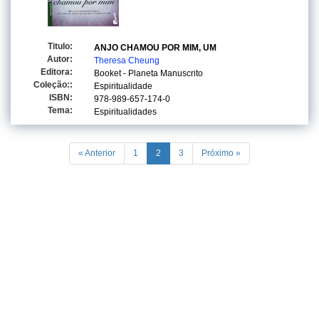
Titulo:
ANJO CHAMOU POR MIM, UM
Autor:
Theresa Cheung
Editora:
Booket - Planeta Manuscrito
Coleção::
Espiritualidade
ISBN:
978-989-657-174-0
Tema:
Espiritualidades
« Anterior
1
2
3
Próximo »