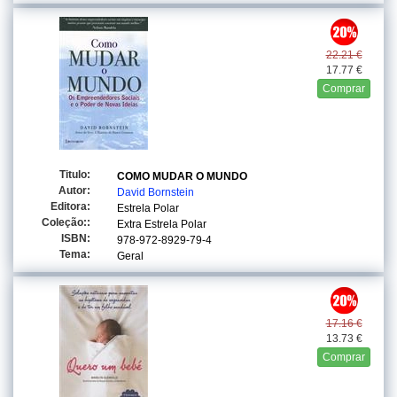
22.21 €
17.77 €
Comprar
Titulo:
COMO MUDAR O MUNDO
Autor:
David Bornstein
Editora:
Estrela Polar
Coleção::
Extra Estrela Polar
ISBN:
978-972-8929-79-4
Tema:
Geral
17.16 €
13.73 €
Comprar