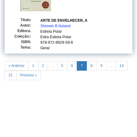
Titulo:
ARTE DE ENVELHECER, A
Autor:
Sherwin B Nuland
Editora:
Estrela Polar
Coleção::
Extra Estrela Polar
ISBN:
978-972-8929-59-6
Tema:
Geral
« Anterior
1
2
..
5
6
7
8
9
..
14
15
Próximo »