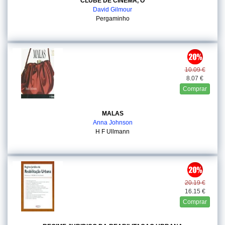
CLUBE DE CINEMA, O
David Gilmour
Pergaminho
10.09 €
8.07 €
Comprar
MALAS
Anna Johnson
H F Ullmann
20.19 €
16.15 €
Comprar