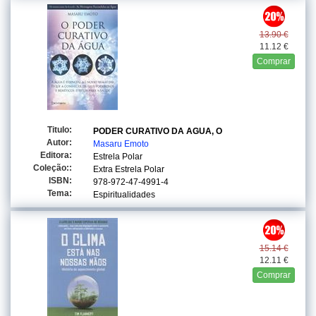
13.90 €
11.12 €
Comprar
Titulo:
PODER CURATIVO DA AGUA, O
Autor:
Masaru Emoto
Editora:
Estrela Polar
Coleção::
Extra Estrela Polar
ISBN:
978-972-47-4991-4
Tema:
Espiritualidades
15.14 €
12.11 €
Comprar