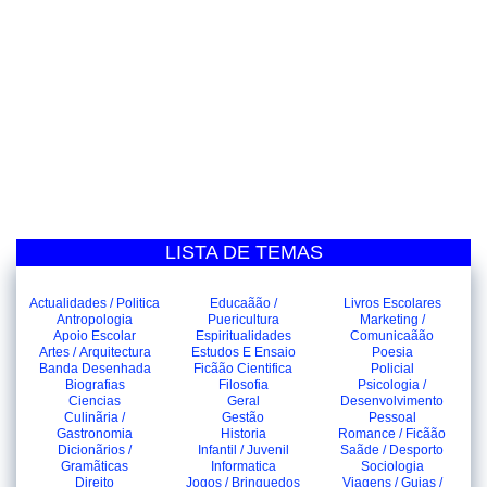
LISTA DE TEMAS
Actualidades / Politica
Educaãão /
Livros Escolares
Antropologia
Puericultura
Marketing /
Apoio Escolar
Espiritualidades
Comunicaãão
Artes / Arquitectura
Estudos E Ensaio
Poesia
Banda Desenhada
Ficãão Cientifica
Policial
Biografias
Filosofia
Psicologia /
Ciencias
Geral
Desenvolvimento
Culinãria /
Gestão
Pessoal
Gastronomia
Historia
Romance / Ficãão
Dicionãrios /
Infantil / Juvenil
Saãde / Desporto
Gramãticas
Informatica
Sociologia
Direito
Jogos / Brinquedos
Viagens / Guias /