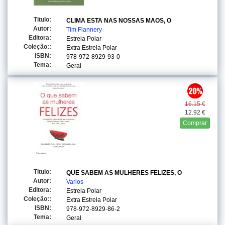
Titulo:
CLIMA ESTA NAS NOSSAS MAOS, O
Autor:
Tim Flannery
Editora:
Estrela Polar
Coleção::
Extra Estrela Polar
ISBN:
978-972-8929-93-0
Tema:
Geral
16.15 €
12.92 €
Comprar
Titulo:
QUE SABEM AS MULHERES FELIZES, O
Autor:
Varios
Editora:
Estrela Polar
Coleção::
Extra Estrela Polar
ISBN:
978-972-8929-86-2
Tema:
Geral