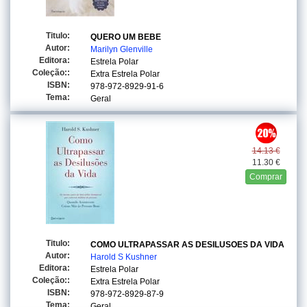
Titulo:
QUERO UM BEBE
Autor:
Marilyn Glenville
Editora:
Estrela Polar
Coleção::
Extra Estrela Polar
ISBN:
978-972-8929-91-6
Tema:
Geral
14.13 €
11.30 €
Comprar
Titulo:
COMO ULTRAPASSAR AS DESILUSOES DA VIDA
Autor:
Harold S Kushner
Editora:
Estrela Polar
Coleção::
Extra Estrela Polar
ISBN:
978-972-8929-87-9
Tema:
Geral