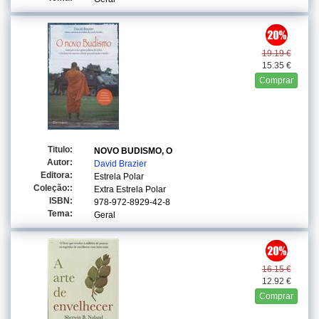
19.19 €
15.35 €
Comprar
Titulo:
NOVO BUDISMO, O
Autor:
David Brazier
Editora:
Estrela Polar
Coleção::
Extra Estrela Polar
ISBN:
978-972-8929-42-8
Tema:
Geral
16.15 €
12.92 €
Comprar