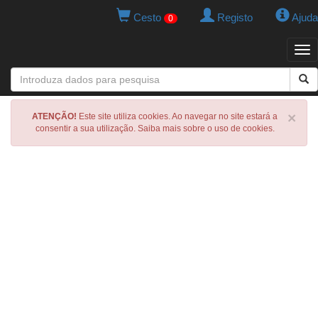
Cesto
Registo
Ajuda
0
Tog
navi
×
ATENÇÃO!
Este site utiliza cookies. Ao navegar no site estará a
consentir a sua utilização. Saiba mais sobre o uso de cookies.