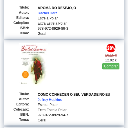
Titulo:
AROMA DO DESEJO, O
Autor:
Rachel Herz
Editora:
Estrela Polar
Coleção::
Extra Estrela Polar
ISBN:
978-972-8929-89-3
Tema:
Geral
16.15 €
12.92 €
Comprar
Titulo:
COMO CONHECER O SEU VERDADEIRO EU
Autor:
Jeffrey Hopkins
Editora:
Estrela Polar
Coleção::
Extra Estrela Polar
ISBN:
978-972-8929-94-7
Tema:
Geral