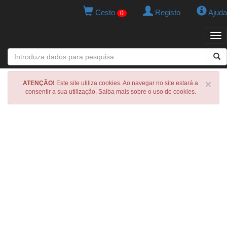
Cesto
Registo
Ajuda
0
Tog
navi
×
ATENÇÃO!
Este site utiliza cookies. Ao navegar no site estará a
consentir a sua utilização. Saiba mais sobre o uso de cookies.