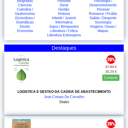
Biografias
Filosofia
Psicologia /
Ciencias
Geral
Desenvolvimento
Culinãria /
Gestão
Pessoal
Gastronomia
Historia
Romance / Ficãão
Dicionãrios /
Infantil / Juvenil
Saãde / Desporto
Gramãticas
Informatica
Sociologia
Direito
Jogos / Brinquedos
Viagens / Guias /
Economia
Literatura / Critica
Mapas
Literatura Estrangeira
Destaques
37.80 €
30.24 €
Comprar
LOGISTICA E GESTAO DA CADEIA DE ABASTECIMENTO
Jose Crespo De Carvalho
Silabo