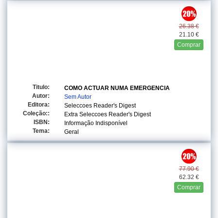
26.38 €
21.10 €
Comprar
Titulo:
COMO ACTUAR NUMA EMERGENCIA
Autor:
Sem Autor
Editora:
Seleccoes Reader's Digest
Coleção::
Extra Seleccoes Reader's Digest
ISBN:
Informação Indisponível
Tema:
Geral
77.90 €
62.32 €
Comprar