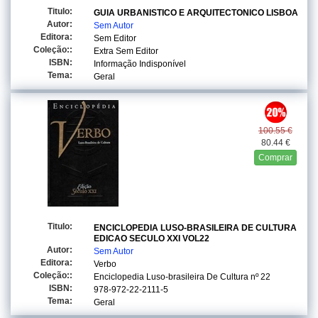
Titulo:
GUIA URBANISTICO E ARQUITECTONICO LISBOA
Autor:
Sem Autor
Editora:
Sem Editor
Coleção::
Extra Sem Editor
ISBN:
Informação Indisponível
Tema:
Geral
100.55 €
80.44 €
Comprar
Titulo:
ENCICLOPEDIA LUSO-BRASILEIRA DE CULTURA
EDICAO SECULO XXI VOL22
Autor:
Sem Autor
Editora:
Verbo
Coleção::
Enciclopedia Luso-brasileira De Cultura
nº 22
ISBN:
978-972-22-2111-5
Tema:
Geral