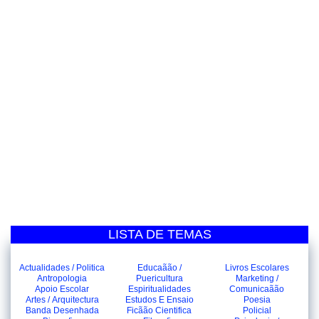
LISTA DE TEMAS
Actualidades / Politica
Educaãão /
Livros Escolares
Antropologia
Puericultura
Marketing /
Apoio Escolar
Espiritualidades
Comunicaãão
Artes / Arquitectura
Estudos E Ensaio
Poesia
Banda Desenhada
Ficãão Cientifica
Policial