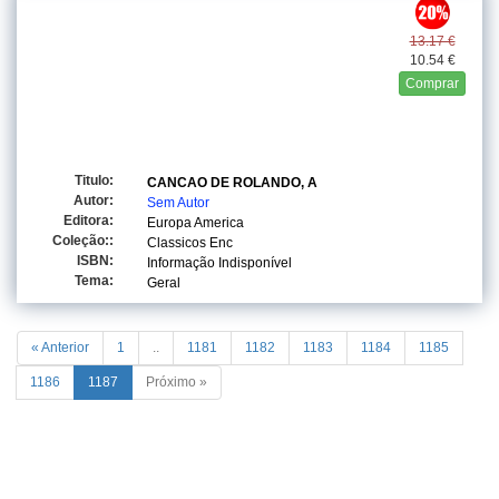
13.17 €
10.54 €
Comprar
Titulo:
CANCAO DE ROLANDO, A
Autor:
Sem Autor
Editora:
Europa America
Coleção::
Classicos Enc
ISBN:
Informação Indisponível
Tema:
Geral
« Anterior
1
..
1181
1182
1183
1184
1185
1186
1187
Próximo »