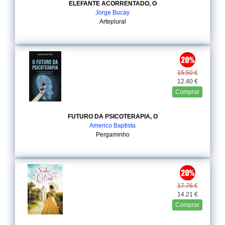
ELEFANTE ACORRENTADO, O
Jorge Bucay
Arteplural
15.50 €
12.40 €
Comprar
FUTURO DA PSICOTERAPIA, O
Americo Baptista
Pergaminho
17.76 €
14.21 €
Comprar