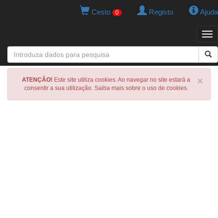
Cesto
Registo
Ajuda
0
Tog
navi
×
ATENÇÃO!
Este site utiliza cookies. Ao navegar no site estará a
consentir a sua utilização. Saiba mais sobre o uso de cookies.