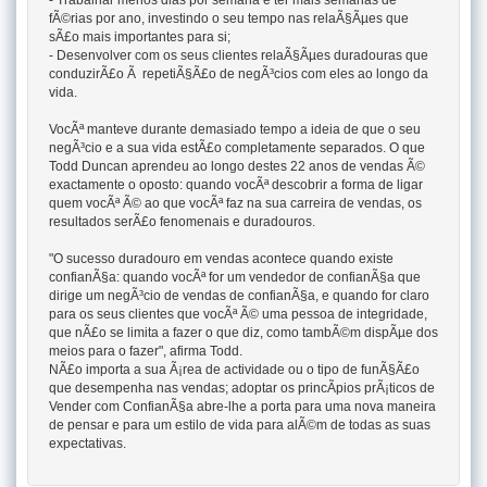
- Trabalhar menos dias por semana e ter mais semanas de
fÃ©rias por ano, investindo o seu tempo nas relaÃ§Ãµes que
sÃ£o mais importantes para si;
- Desenvolver com os seus clientes relaÃ§Ãµes duradouras que
conduzirÃ£o Ã repetiÃ§Ã£o de negÃ³cios com eles ao longo da
vida.
VocÃª manteve durante demasiado tempo a ideia de que o seu
negÃ³cio e a sua vida estÃ£o completamente separados. O que
Todd Duncan aprendeu ao longo destes 22 anos de vendas Ã©
exactamente o oposto: quando vocÃª descobrir a forma de ligar
quem vocÃª Ã© ao que vocÃª faz na sua carreira de vendas, os
resultados serÃ£o fenomenais e duradouros.
"O sucesso duradouro em vendas acontece quando existe
confianÃ§a: quando vocÃª for um vendedor de confianÃ§a que
dirige um negÃ³cio de vendas de confianÃ§a, e quando for claro
para os seus clientes que vocÃª Ã© uma pessoa de integridade,
que nÃ£o se limita a fazer o que diz, como tambÃ©m dispÃµe dos
meios para o fazer", afirma Todd.
NÃ£o importa a sua Ã¡rea de actividade ou o tipo de funÃ§Ã£o
que desempenha nas vendas; adoptar os princÃ­pios prÃ¡ticos de
Vender com ConfianÃ§a abre-lhe a porta para uma nova maneira
de pensar e para um estilo de vida para alÃ©m de todas as suas
expectativas.