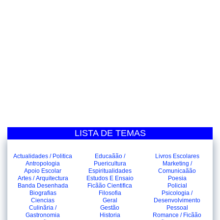
LISTA DE TEMAS
Actualidades / Politica
Educaãão /
Livros Escolares
Antropologia
Puericultura
Marketing /
Apoio Escolar
Espiritualidades
Comunicaãão
Artes / Arquitectura
Estudos E Ensaio
Poesia
Banda Desenhada
Ficãão Cientifica
Policial
Biografias
Filosofia
Psicologia /
Ciencias
Geral
Desenvolvimento
Culinãria /
Gestão
Pessoal
Gastronomia
Historia
Romance / Ficãão