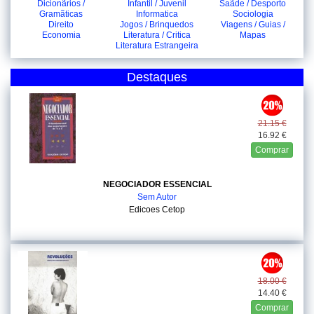
Dicionãrios /
Infantil / Juvenil
Saãde / Desporto
Gramãticas
Informatica
Sociologia
Direito
Jogos / Brinquedos
Viagens / Guias /
Economia
Literatura / Critica
Mapas
Literatura Estrangeira
Destaques
21.15 €
16.92 €
Comprar
NEGOCIADOR ESSENCIAL
Sem Autor
Edicoes Cetop
18.00 €
14.40 €
Comprar