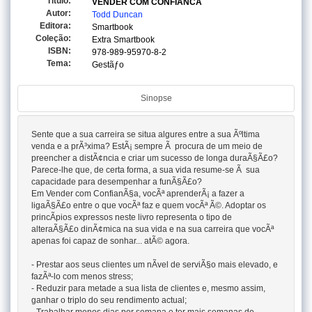
Titulo:
VENDER COM CONFIANCA
Autor:
Todd Duncan
Editora:
Smartbook
Coleção:
Extra Smartbook
ISBN:
978-989-95970-8-2
Tema:
Gestãƒo
Sinopse
Sente que a sua carreira se situa algures entre a sua Ãºltima
venda e a prÃ³xima? EstÃ¡ sempre Ã procura de um meio de
preencher a distÃ¢ncia e criar um sucesso de longa duraÃ§Ã£o?
Parece-lhe que, de certa forma, a sua vida resume-se Ã sua
capacidade para desempenhar a funÃ§Ã£o?
Em Vender com ConfianÃ§a, vocÃª aprenderÃ¡ a fazer a
ligaÃ§Ã£o entre o que vocÃª faz e quem vocÃª Ã©. Adoptar os
princÃ­pios expressos neste livro representa o tipo de
alteraÃ§Ã£o dinÃ¢mica na sua vida e na sua carreira que vocÃª
apenas foi capaz de sonhar... atÃ© agora.
- Prestar aos seus clientes um nÃ­vel de serviÃ§o mais elevado, e
fazÃª-lo com menos stress;
- Reduzir para metade a sua lista de clientes e, mesmo assim,
ganhar o triplo do seu rendimento actual;