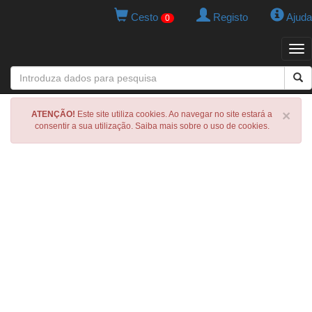
Cesto
Registo
Ajuda
0
Tog
navi
×
ATENÇÃO!
Este site utiliza cookies. Ao navegar no site estará a
consentir a sua utilização. Saiba mais sobre o uso de cookies.