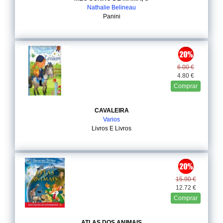
Nathalie Belineau
Panini
6.00 €
4.80 €
Comprar
CAVALEIRA
Varios
Livros E Livros
15.90 €
12.72 €
Comprar
ATLAS DOS ANIMAIS