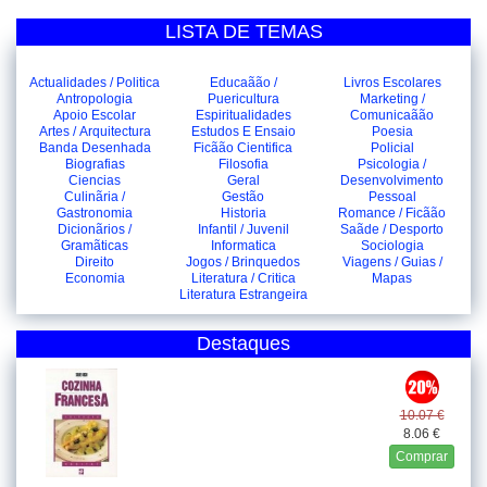
LISTA DE TEMAS
Actualidades / Politica
Educaãão /
Livros Escolares
Antropologia
Puericultura
Marketing /
Apoio Escolar
Espiritualidades
Comunicaãão
Artes / Arquitectura
Estudos E Ensaio
Poesia
Banda Desenhada
Ficãão Cientifica
Policial
Biografias
Filosofia
Psicologia /
Ciencias
Geral
Desenvolvimento
Culinãria /
Gestão
Pessoal
Gastronomia
Historia
Romance / Ficãão
Dicionãrios /
Infantil / Juvenil
Saãde / Desporto
Gramãticas
Informatica
Sociologia
Direito
Jogos / Brinquedos
Viagens / Guias /
Economia
Literatura / Critica
Mapas
Literatura Estrangeira
Destaques
10.07 €
8.06 €
Comprar