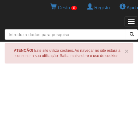
Cesto
Registo
Ajuda
0
Tog
navi
×
ATENÇÃO!
Este site utiliza cookies. Ao navegar no site estará a
consentir a sua utilização. Saiba mais sobre o uso de cookies.