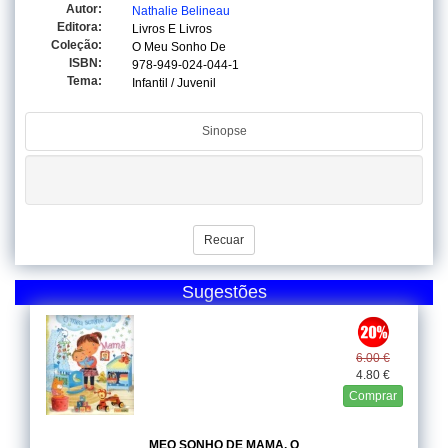
Autor:
Nathalie Belineau
Editora:
Livros E Livros
Coleção:
O Meu Sonho De
ISBN:
978-949-024-044-1
Tema:
Infantil / Juvenil
Sinopse
Recuar
Sugestões
6.00 €
4.80 €
Comprar
MEO SONHO DE MAMA, O