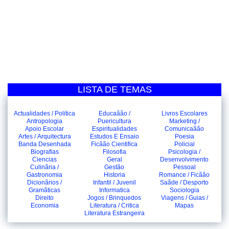
LISTA DE TEMAS
Actualidades / Politica
Educaãão /
Livros Escolares
Antropologia
Puericultura
Marketing /
Apoio Escolar
Espiritualidades
Comunicaãão
Artes / Arquitectura
Estudos E Ensaio
Poesia
Banda Desenhada
Ficãão Cientifica
Policial
Biografias
Filosofia
Psicologia /
Ciencias
Geral
Desenvolvimento
Culinãria /
Gestão
Pessoal
Gastronomia
Historia
Romance / Ficãão
Dicionãrios /
Infantil / Juvenil
Saãde / Desporto
Gramãticas
Informatica
Sociologia
Direito
Jogos / Brinquedos
Viagens / Guias /
Economia
Literatura / Critica
Mapas
Literatura Estrangeira