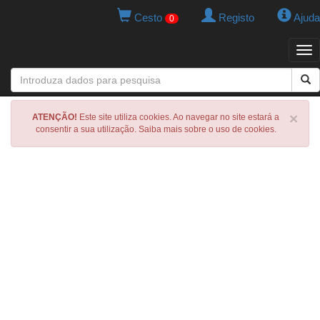
Cesto
Registo
Ajuda
0
Tog
navi
×
ATENÇÃO!
Este site utiliza cookies. Ao navegar no site estará a
consentir a sua utilização. Saiba mais sobre o uso de cookies.