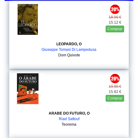
18.90 €
15.12 €
Comprar
LEOPARDO, O
Giuseppe Tomasi Di Lampedusa
Dom Quixote
19.90 €
15.92 €
Comprar
ARABE DO FUTURO, O
Riad Sattouf
Teorema