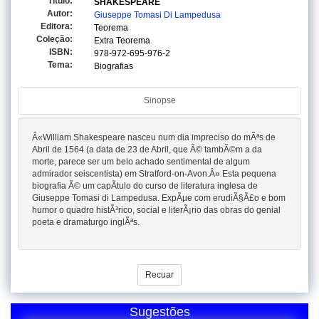
Titulo:
SHAKESPEARE
Autor:
Giuseppe Tomasi Di Lampedusa
Editora:
Teorema
Coleção:
Extra Teorema
ISBN:
978-972-695-976-2
Tema:
Biografias
Sinopse
Â«William Shakespeare nasceu num dia impreciso do mÃªs de
Abril de 1564 (a data de 23 de Abril, que Ã© tambÃ©m a da
morte, parece ser um belo achado sentimental de algum
admirador seiscentista) em Stratford-on-Avon.Â» Esta pequena
biografia Ã© um capÃ­tulo do curso de literatura inglesa de
Giuseppe Tomasi di Lampedusa. ExpÃµe com erudiÃ§Ã£o e bom
humor o quadro histÃ³rico, social e literÃ¡rio das obras do genial
poeta e dramaturgo inglÃªs.
Recuar
Sugestões