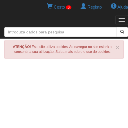
Cesto
Registo
Ajuda
0
Tog
navi
×
ATENÇÃO!
Este site utiliza cookies. Ao navegar no site estará a
consentir a sua utilização. Saiba mais sobre o uso de cookies.