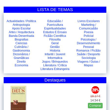
LISTA DE TEMAS
Actualidades / Politica
Educaãão /
Livros Escolares
Antropologia
Puericultura
Marketing /
Apoio Escolar
Espiritualidades
Comunicaãão
Artes / Arquitectura
Estudos E Ensaio
Poesia
Banda Desenhada
Ficãão Cientifica
Policial
Biografias
Filosofia
Psicologia /
Ciencias
Geral
Desenvolvimento
Culinãria /
Gestão
Pessoal
Gastronomia
Historia
Romance / Ficãão
Dicionãrios /
Infantil / Juvenil
Saãde / Desporto
Gramãticas
Informatica
Sociologia
Direito
Jogos / Brinquedos
Viagens / Guias /
Economia
Literatura / Critica
Mapas
Literatura Estrangeira
Destaques
18.17 €
14.54 €
Comprar