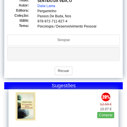
Titulo:
SENTIDO DA VIDA, O
Autor:
Dalai Lama
Editora:
Pergaminho
Coleção:
Passos De Buda, Nos
ISBN:
978-972-711-827-4
Tema:
Psicologia / Desenvolvimento Pessoal
Sinopse
Recuar
Sugestões
12.59 €
10.07 €
Comprar