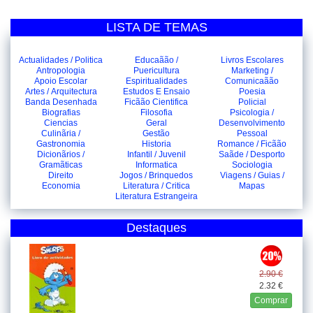
LISTA DE TEMAS
Actualidades / Politica
Educaãão /
Livros Escolares
Antropologia
Puericultura
Marketing /
Apoio Escolar
Espiritualidades
Comunicaãão
Artes / Arquitectura
Estudos E Ensaio
Poesia
Banda Desenhada
Ficãão Cientifica
Policial
Biografias
Filosofia
Psicologia /
Ciencias
Geral
Desenvolvimento
Culinãria /
Gestão
Pessoal
Gastronomia
Historia
Romance / Ficãão
Dicionãrios /
Infantil / Juvenil
Saãde / Desporto
Gramãticas
Informatica
Sociologia
Direito
Jogos / Brinquedos
Viagens / Guias /
Economia
Literatura / Critica
Mapas
Literatura Estrangeira
Destaques
2.90 €
2.32 €
Comprar