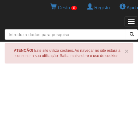
Cesto
Registo
Ajuda
0
Tog
navi
×
ATENÇÃO!
Este site utiliza cookies. Ao navegar no site estará a
consentir a sua utilização. Saiba mais sobre o uso de cookies.