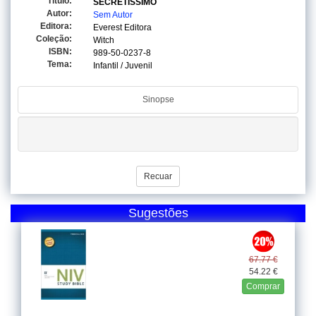
Titulo:
SECRETISSIMO
Autor:
Sem Autor
Editora:
Everest Editora
Coleção:
Witch
ISBN:
989-50-0237-8
Tema:
Infantil / Juvenil
Sinopse
Recuar
Sugestões
67.77 €
54.22 €
Comprar