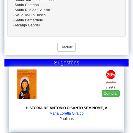
-Santo AntÃ³nio de Lisboa
-Santa Catarina
-Santa Rita de CÃ¡ssia
-SÃ£o JoÃ£o Bosco
-Santa Bernardete
-Arcanjo Gabriel
Recuar
Sugestões
9.99 €
7.99 €
Comprar
HISTORIA DE ANTONIO O SANTO SEM NOME, A
Maria Loretta Giraldo
Paulinas