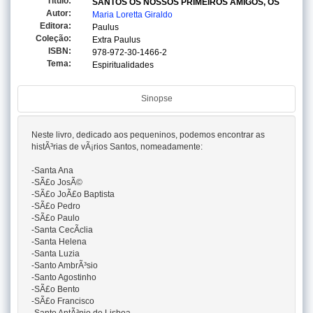
Titulo:
SANTOS OS NOSSOS PRIMEIROS AMIGOS, OS
Autor:
Maria Loretta Giraldo
Editora:
Paulus
Coleção:
Extra Paulus
ISBN:
978-972-30-1466-2
Tema:
Espiritualidades
Sinopse
Neste livro, dedicado aos pequeninos, podemos encontrar as
histÃ³rias de vÃ¡rios Santos, nomeadamente:
-Santa Ana
-SÃ£o JosÃ©
-SÃ£o JoÃ£o Baptista
-SÃ£o Pedro
-SÃ£o Paulo
-Santa CecÃ­clia
-Santa Helena
-Santa Luzia
-Santo AmbrÃ³sio
-Santo Agostinho
-SÃ£o Bento
-SÃ£o Francisco