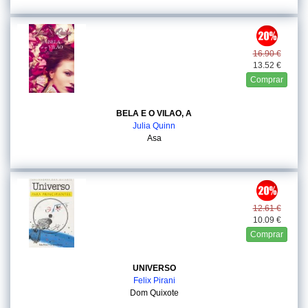
16.90 €
13.52 €
Comprar
BELA E O VILAO, A
Julia Quinn
Asa
12.61 €
10.09 €
Comprar
UNIVERSO
Felix Pirani
Dom Quixote