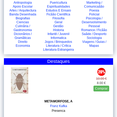
Antropologia
Puericultura
Marketing /
Apoio Escolar
Espiritualidades
Comunicaãão
Artes / Arquitectura
Estudos E Ensaio
Poesia
Banda Desenhada
Ficãão Cientifica
Policial
Biografias
Filosofia
Psicologia /
Ciencias
Geral
Desenvolvimento
Culinãria /
Gestão
Pessoal
Gastronomia
Historia
Romance / Ficãão
Dicionãrios /
Infantil / Juvenil
Saãde / Desporto
Gramãticas
Informatica
Sociologia
Direito
Jogos / Brinquedos
Viagens / Guias /
Economia
Literatura / Critica
Mapas
Literatura Estrangeira
Destaques
10.00 €
8.00 €
Comprar
METAMORFOSE, A
Franz Kafka
Presenca