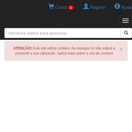
Cesto
Registo
Ajuda
0
Tog
navi
×
ATENÇÃO!
Este site utiliza cookies. Ao navegar no site estará a
consentir a sua utilização. Saiba mais sobre o uso de cookies.