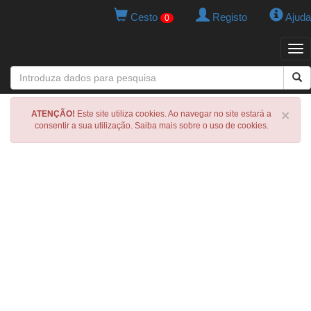
Cesto
Registo
Ajuda
0
Tog
navi
×
ATENÇÃO!
Este site utiliza cookies. Ao navegar no site estará a
consentir a sua utilização. Saiba mais sobre o uso de cookies.