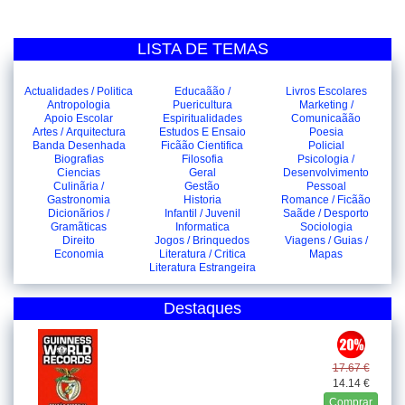
LISTA DE TEMAS
Actualidades / Politica
Educaãão /
Livros Escolares
Antropologia
Puericultura
Marketing /
Apoio Escolar
Espiritualidades
Comunicaãão
Artes / Arquitectura
Estudos E Ensaio
Poesia
Banda Desenhada
Ficãão Cientifica
Policial
Biografias
Filosofia
Psicologia /
Ciencias
Geral
Desenvolvimento
Culinãria /
Gestão
Pessoal
Gastronomia
Historia
Romance / Ficãão
Dicionãrios /
Infantil / Juvenil
Saãde / Desporto
Gramãticas
Informatica
Sociologia
Direito
Jogos / Brinquedos
Viagens / Guias /
Economia
Literatura / Critica
Mapas
Literatura Estrangeira
Destaques
17.67 €
14.14 €
Comprar