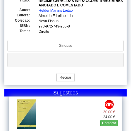
Titulo:
REGIME GERAL DAS INFRACCOES TRIBUTARIAS
ANOTADO E COMENTADO
Autor:
Helder Martins Leitao
Editora:
Almeida E Leitao Lda
Coleção:
Nova Fisous
ISBN:
978-972-749-255-8
Tema:
Direito
Sinopse
Recuar
Sugestões
30.00 €
24.00 €
Comprar