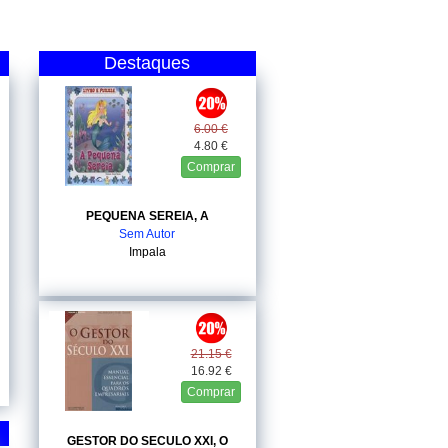
Destaques
6.00 €
4.80 €
Comprar
PEQUENA SEREIA, A
Sem Autor
Impala
21.15 €
16.92 €
Comprar
GESTOR DO SECULO XXI, O