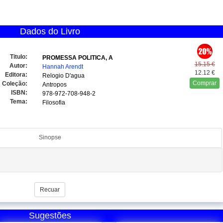
Dados do Livro
Titulo:
PROMESSA POLITICA, A
15.15 €
Autor:
Hannah Arendt
12.12 €
Editora:
Relogio D'agua
Comprar
Coleção:
Antropos
ISBN:
978-972-708-948-2
Tema:
Filosofia
Sinopse
Recuar
Sugestões