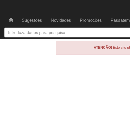
Sugestões
Novidades
Promoções
Passatem
ATENÇÃO!
Este site u