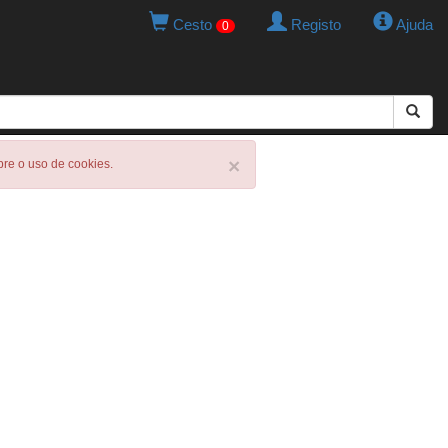
Cesto
Registo
Ajuda
0
×
obre o uso de cookies.