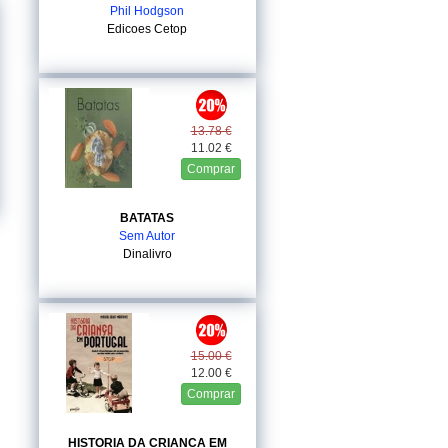
Phil Hodgson
Edicoes Cetop
13.78 €
11.02 €
Comprar
BATATAS
Sem Autor
Dinalivro
15.00 €
12.00 €
Comprar
HISTORIA DA CRIANCA EM