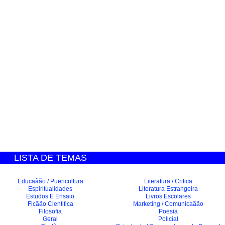
LISTA DE TEMAS
Educaãão / Puericultura
Literatura / Critica
Espiritualidades
Literatura Estrangeira
Estudos E Ensaio
Livros Escolares
Ficãão Cientifica
Marketing / Comunicaãão
Filosofia
Poesia
Geral
Policial