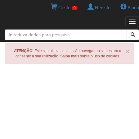
Cesto
Registo
Ajuda
0
Tog
navi
×
ATENÇÃO!
Este site utiliza cookies. Ao navegar no site estará a
consentir a sua utilização. Saiba mais sobre o uso de cookies.