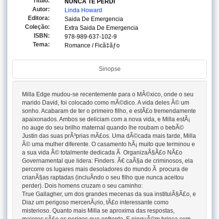
Titulo:
NUNCA TE PERDI
Autor:
Linda Howard
Editora:
Saida De Emergencia
Coleção:
Extra Saida De Emergencia
ISBN:
978-989-637-102-9
Tema:
Romance / Ficã‡ãƒo
Sinopse
Milla Edge mudou-se recentemente para o MÃ©xico, onde o seu
marido David, foi colocado como mÃ©dico. A vida deles Ã© um
sonho. Acabaram de ter o primeiro filho, e estÃ£o tremendamente
apaixonados. Ambos se deliciam com a nova vida, e Milla estÃ¡
no auge do seu brilho maternal quando lhe roubam o bebÃ©
Justin das suas prÃ³prias mÃ£os. Uma dÃ©cada mais tarde, Milla
Ã© uma mulher diferente. O casamento hÃ¡ muito que terminou e
a sua vida Ã© totalmente dedicada Ã OrganizaÃ§Ã£o NÃ£o
Governamental que lidera: Finders. Ã€ caÃ§a de criminosos, ela
percorre os lugares mais desoladores do mundo Ã procura de
crianÃ§as raptadas (incluÃ­ndo o seu filho que nunca aceitou
perder). Dois homens cruzam o seu caminho:
True Gallagher, um dos grandes mecenas da sua instituiÃ§Ã£o, e
Diaz um perigoso mercenÃ¡rio, tÃ£o interessante como
misterioso. Quanto mais Milla se aproxima das respostas,