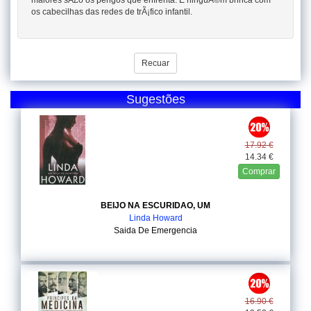
maiores sÃ£o os perigos que enfrenta. E ninguÃ©m brinca com
os cabecilhas das redes de trÃ¡fico infantil.
Recuar
Sugestões
17.92 €
14.34 €
Comprar
BEIJO NA ESCURIDAO, UM
Linda Howard
Saida De Emergencia
16.90 €