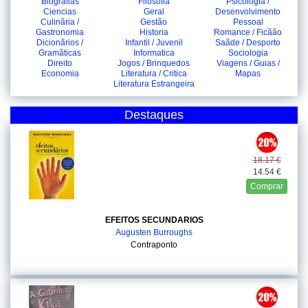
Biografias
Filosofia
Psicologia /
Ciencias
Geral
Desenvolvimento
Culinãria /
Gestão
Pessoal
Gastronomia
Historia
Romance / Ficãão
Dicionãrios /
Infantil / Juvenil
Saãde / Desporto
Gramãticas
Informatica
Sociologia
Direito
Jogos / Brinquedos
Viagens / Guias /
Economia
Literatura / Critica
Mapas
Literatura Estrangeira
Destaques
18.17 €
14.54 €
Comprar
EFEITOS SECUNDARIOS
Augusten Burroughs
Contraponto