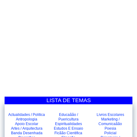
LISTA DE TEMAS
Actualidades / Politica
Educaãão /
Livros Escolares
Antropologia
Puericultura
Marketing /
Apoio Escolar
Espiritualidades
Comunicaãão
Artes / Arquitectura
Estudos E Ensaio
Poesia
Banda Desenhada
Ficãão Cientifica
Policial