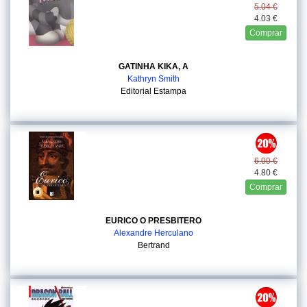
5.04 €
4.03 €
Comprar
GATINHA KIKA, A
Kathryn Smith
Editorial Estampa
6.00 €
4.80 €
Comprar
EURICO O PRESBITERO
Alexandre Herculano
Bertrand