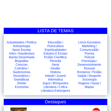
LISTA DE TEMAS
Actualidades / Politica
Educaãão /
Livros Escolares
Antropologia
Puericultura
Marketing /
Apoio Escolar
Espiritualidades
Comunicaãão
Artes / Arquitectura
Estudos E Ensaio
Poesia
Banda Desenhada
Ficãão Cientifica
Policial
Biografias
Filosofia
Psicologia /
Ciencias
Geral
Desenvolvimento
Culinãria /
Gestão
Pessoal
Gastronomia
Historia
Romance / Ficãão
Dicionãrios /
Infantil / Juvenil
Saãde / Desporto
Gramãticas
Informatica
Sociologia
Direito
Jogos / Brinquedos
Viagens / Guias /
Economia
Literatura / Critica
Mapas
Literatura Estrangeira
Destaques