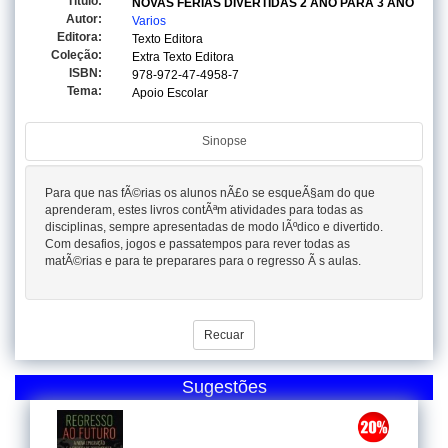
Titulo:
NOVAS FERIAS DIVERTIDAS 2 ANO PARA 3 ANO
Autor:
Varios
Editora:
Texto Editora
Coleção:
Extra Texto Editora
ISBN:
978-972-47-4958-7
Tema:
Apoio Escolar
Sinopse
Para que nas fÃ©rias os alunos nÃ£o se esqueÃ§am do que
aprenderam, estes livros contÃªm atividades para todas as
disciplinas, sempre apresentadas de modo lÃºdico e divertido.
Com desafios, jogos e passatempos para rever todas as
matÃ©rias e para te preparares para o regresso Ã s aulas.
Recuar
Sugestões