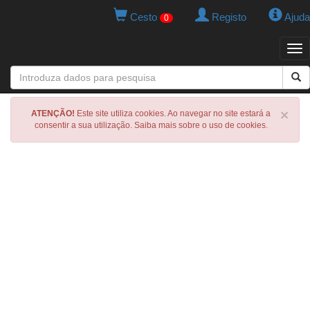
Cesto
Registo
Ajuda
0
Tog
navi
×
ATENÇÃO!
Este site utiliza cookies. Ao navegar no site estará a
consentir a sua utilização. Saiba mais sobre o uso de cookies.