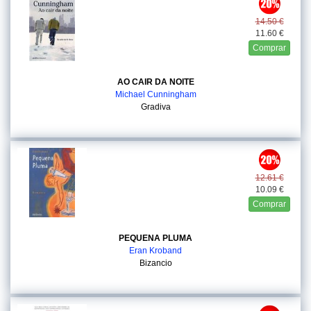
14.50 €
11.60 €
Comprar
AO CAIR DA NOITE
Michael Cunningham
Gradiva
12.61 €
10.09 €
Comprar
PEQUENA PLUMA
Eran Kroband
Bizancio