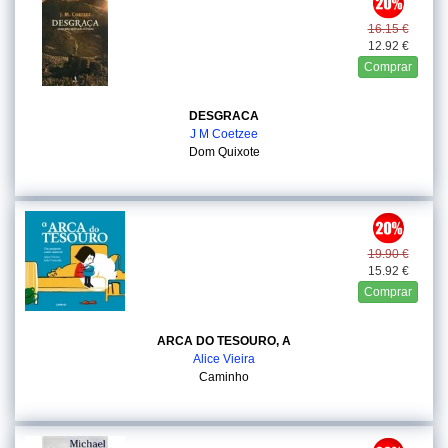
16.15 €
12.92 €
Comprar
DESGRACA
J M Coetzee
Dom Quixote
19.90 €
15.92 €
Comprar
ARCA DO TESOURO, A
Alice Vieira
Caminho