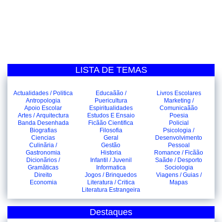
LISTA DE TEMAS
Actualidades / Politica
Educaãão /
Livros Escolares
Antropologia
Puericultura
Marketing /
Apoio Escolar
Espiritualidades
Comunicaãão
Artes / Arquitectura
Estudos E Ensaio
Poesia
Banda Desenhada
Ficãão Cientifica
Policial
Biografias
Filosofia
Psicologia /
Ciencias
Geral
Desenvolvimento
Culinãria /
Gestão
Pessoal
Gastronomia
Historia
Romance / Ficãão
Dicionãrios /
Infantil / Juvenil
Saãde / Desporto
Gramãticas
Informatica
Sociologia
Direito
Jogos / Brinquedos
Viagens / Guias /
Economia
Literatura / Critica
Mapas
Literatura Estrangeira
Destaques