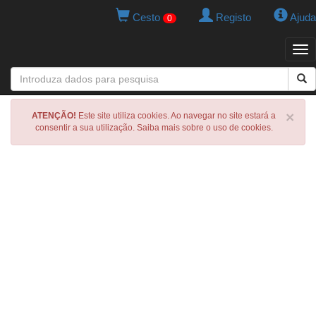
Cesto
Registo
Ajuda
0
Tog
navi
×
ATENÇÃO!
Este site utiliza cookies. Ao navegar no site estará a
consentir a sua utilização. Saiba mais sobre o uso de cookies.