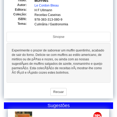
Titulo:
MUFFINS
Autor:
Le Cordon Bleau
Editora:
H F Ullmann
Coleção:
Receitas Caseiras
ISBN:
978-383-313-080-9
Tema:
Culinãria / Gastronomia
Sinopse
Experimente o prazer de saborear um muffin quentinho, acabado
de sair do forno. Delicie-se com muffins ao estilo americano, de
mirtilos ou de pÃªras e nozes, ou ainda com as nossas
sugestÃµes de muffins salgados de azeite, rosmaninho e queijo
parmesÃ£o. Esta colecÃ§Ã£o de receitas irÃ¡ mostrar-lhe como
Ã© fÃ¡cil e rÃ¡pido cozes estes bolinhos.
Recuar
Sugestões