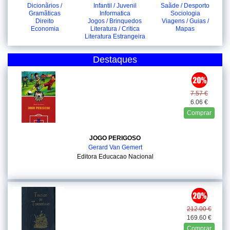
Dicionãrios /
Infantil / Juvenil
Saãde / Desporto
Gramãticas
Informatica
Sociologia
Direito
Jogos / Brinquedos
Viagens / Guias /
Economia
Literatura / Critica
Mapas
Literatura Estrangeira
Destaques
7.57 €
6.06 €
Comprar
JOGO PERIGOSO
Gerard Van Gemert
Editora Educacao Nacional
212.00 €
169.60 €
Comprar