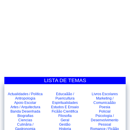
LISTA DE TEMAS
Actualidades / Politica
Educaãão /
Livros Escolares
Antropologia
Puericultura
Marketing /
Apoio Escolar
Espiritualidades
Comunicaãão
Artes / Arquitectura
Estudos E Ensaio
Poesia
Banda Desenhada
Ficãão Cientifica
Policial
Biografias
Filosofia
Psicologia /
Ciencias
Geral
Desenvolvimento
Culinãria /
Gestão
Pessoal
Gastronomia
Historia
Romance / Ficãão