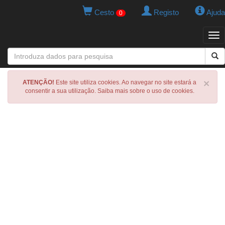
Cesto
Registo
Ajuda
0
Tog
navi
×
ATENÇÃO!
Este site utiliza cookies. Ao navegar no site estará a
consentir a sua utilização. Saiba mais sobre o uso de cookies.