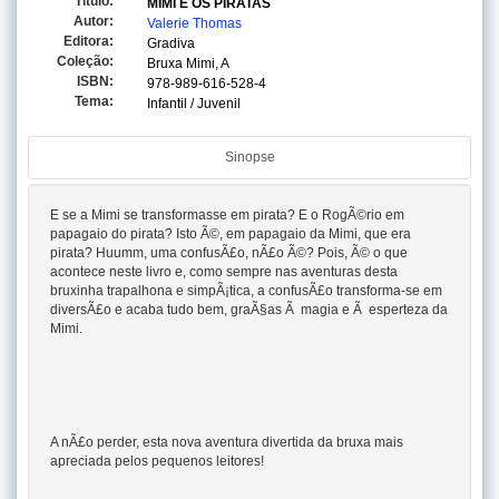
Titulo:
MIMI E OS PIRATAS
Autor:
Valerie Thomas
Editora:
Gradiva
Coleção:
Bruxa Mimi, A
ISBN:
978-989-616-528-4
Tema:
Infantil / Juvenil
Sinopse
E se a Mimi se transformasse em pirata? E o RogÃ©rio em
papagaio do pirata? Isto Ã©, em papagaio da Mimi, que era
pirata? Huumm, uma confusÃ£o, nÃ£o Ã©? Pois, Ã© o que
acontece neste livro e, como sempre nas aventuras desta
bruxinha trapalhona e simpÃ¡tica, a confusÃ£o transforma-se em
diversÃ£o e acaba tudo bem, graÃ§as Ã magia e Ã esperteza da
Mimi.
A nÃ£o perder, esta nova aventura divertida da bruxa mais
apreciada pelos pequenos leitores!