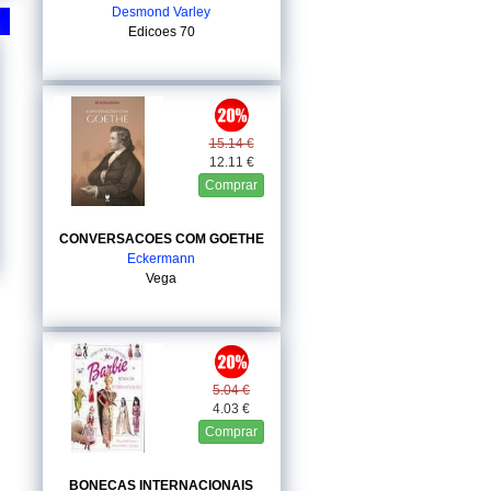
Desmond Varley
Edicoes 70
15.14 €
12.11 €
Comprar
CONVERSACOES COM GOETHE
Eckermann
Vega
5.04 €
4.03 €
Comprar
BONECAS INTERNACIONAIS