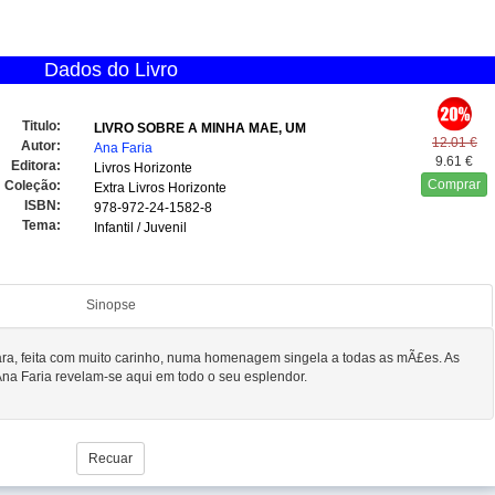
Dados do Livro
Titulo:
LIVRO SOBRE A MINHA MAE, UM
12.01 €
Autor:
Ana Faria
9.61 €
Editora:
Livros Horizonte
Comprar
Coleção:
Extra Livros Horizonte
ISBN:
978-972-24-1582-8
Tema:
Infantil / Juvenil
Sinopse
ra, feita com muito carinho, numa homenagem singela a todas as mÃ£es. As
Ana Faria revelam-se aqui em todo o seu esplendor.
Recuar