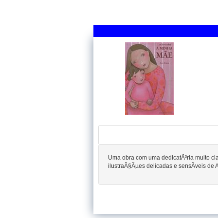
Uma obra com uma dedicatÃ³ria muito cla
ilustraÃ§Ãµes delicadas e sensÃ­veis de 