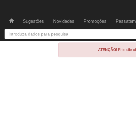
Sugestões
Novidades
Promoções
Passatem
ATENÇÃO!
Este site u