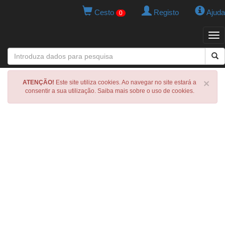
Cesto
Registo
Ajuda
0
Tog
navi
×
ATENÇÃO!
Este site utiliza cookies. Ao navegar no site estará a
consentir a sua utilização. Saiba mais sobre o uso de cookies.