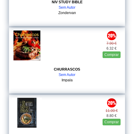
NIV STUDY BIBLE
Sem Autor
Zondervan
7.90 €
6.32 €
Comprar
CHURRASCOS
Sem Autor
Impala
11.00 €
8.80 €
Comprar