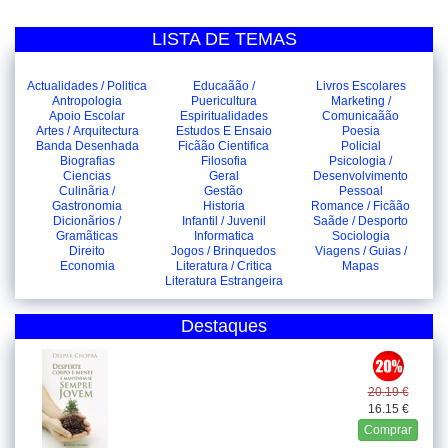
LISTA DE TEMAS
Actualidades / Politica
Educaãão /
Livros Escolares
Antropologia
Puericultura
Marketing /
Apoio Escolar
Espiritualidades
Comunicaãão
Artes / Arquitectura
Estudos E Ensaio
Poesia
Banda Desenhada
Ficãão Cientifica
Policial
Biografias
Filosofia
Psicologia /
Ciencias
Geral
Desenvolvimento
Culinãria /
Gestão
Pessoal
Gastronomia
Historia
Romance / Ficãão
Dicionãrios /
Infantil / Juvenil
Saãde / Desporto
Gramãticas
Informatica
Sociologia
Direito
Jogos / Brinquedos
Viagens / Guias /
Economia
Literatura / Critica
Mapas
Literatura Estrangeira
Destaques
20.19 €
16.15 €
Comprar