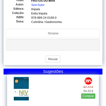
Titulo:
FRUTOS DO MAR
Autor:
Sem Autor
Editora:
Impala
Coleção:
Extra Impala
ISBN:
978-989-24-0169-0
Tema:
Culinãria / Gastronomia
Sinopse
Recuar
Sugestões
67.77 €
54.22 €
Comprar