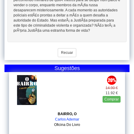
percorrendo milhares de quilÃ³metros para se despir num palco e
vender o corpo, enquanto membros da mÃ¡fia russa
desaparecem misteriosamente. A cada momento as autoridades
policiais estÃ£o prontas a deitar a mÃ£o a quem desafia a
autoridade do Estado. Mas estarÃ¡ a JustiÃ§a preparada para
este tipo de criminalidade violenta e organizada? NÃ£o terÃ¡ a
prÃ³pria JustiÃ§a uma estranha forma de vida?
Recuar
Sugestões
14.90 €
11.92 €
Comprar
BAIRRO, O
Carlos Ademar
Oficina Do Livro