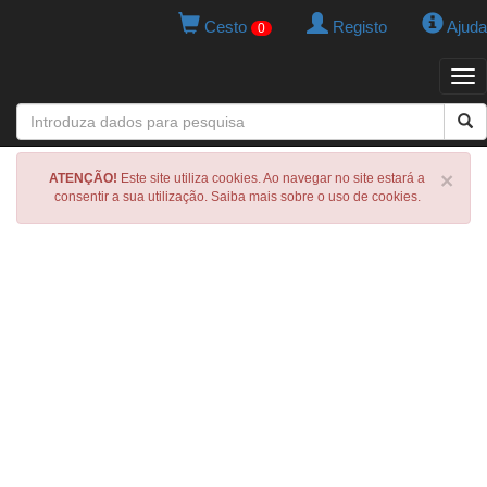
Cesto
Registo
Ajuda
0
Tog
navi
×
ATENÇÃO!
Este site utiliza cookies. Ao navegar no site estará a
consentir a sua utilização. Saiba mais sobre o uso de cookies.