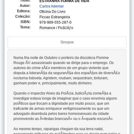
Titulo:
ESTRANHA FORMA DE VIDA
Autor:
Carlos Ademar
Editora:
Oficina Do Livro
Coleção:
Ficcao Estrangeira
ISBN:
978-989-555-287-0
Tema:
Romance / Ficã‡ãƒo
Sinopse
Numa fria noite de Outubro o porteiro da discoteca Pomme
Rouge Ã© assassinado quando se dirige para o emprego. Os
autores do crime sÃ£o membros de um grupo violento que
disputa a lideranÃ§a da seguranÃ§a dos espaÃ§os de diversÃ£o
nocturna lisboeta. Agridem, roubam, sequestram, torturam,
ganham poder e, principalmente, muito dinheiro.
Quando o inspector Alves da PolÃ­cia JudiciÃ¡ria comeÃ§a a
investigar estava longe de imaginar que o caso envolvia alguns
polÃ­ticos que trocam a dignidade por muito pouco, que um
traficante de armas enriquece vertiginosamente ou que um
advogado deambula pelos bares homossexuais da cidade
promovendo as Â«festas brancasÂ» ou o Â«quarto escuroÂ».
Ao mesmo tempo, raparigas chegam da sua terra natal,