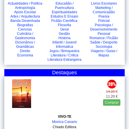
Actualidades / Politica
Educaãão /
Livros Escolares
Antropologia
Puericultura
Marketing /
Apoio Escolar
Espiritualidades
Comunicaãão
Artes / Arquitectura
Estudos E Ensaio
Poesia
Banda Desenhada
Ficãão Cientifica
Policial
Biografias
Filosofia
Psicologia /
Ciencias
Geral
Desenvolvimento
Culinãria /
Gestão
Pessoal
Gastronomia
Historia
Romance / Ficãão
Dicionãrios /
Infantil / Juvenil
Saãde / Desporto
Gramãticas
Informatica
Sociologia
Direito
Jogos / Brinquedos
Viagens / Guias /
Economia
Literatura / Critica
Mapas
Literatura Estrangeira
Destaques
14.00 €
11.20 €
Comprar
VIVO-TE
Monica Canario
Chiado Editora