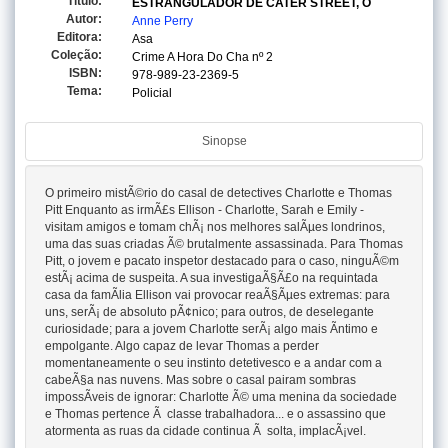
Titulo:
ESTRANGULADOR DE CATER STREET, O
Autor:
Anne Perry
Editora:
Asa
Coleção:
Crime A Hora Do Cha
nº 2
ISBN:
978-989-23-2369-5
Tema:
Policial
Sinopse
O primeiro mistÃ©rio do casal de detectives Charlotte e Thomas
Pitt Enquanto as irmÃ£s Ellison - Charlotte, Sarah e Emily -
visitam amigos e tomam chÃ¡ nos melhores salÃµes londrinos,
uma das suas criadas Ã© brutalmente assassinada. Para Thomas
Pitt, o jovem e pacato inspetor destacado para o caso, ninguÃ©m
estÃ¡ acima de suspeita. A sua investigaÃ§Ã£o na requintada
casa da famÃ­lia Ellison vai provocar reaÃ§Ãµes extremas: para
uns, serÃ¡ de absoluto pÃ¢nico; para outros, de deselegante
curiosidade; para a jovem Charlotte serÃ¡ algo mais Ã­ntimo e
empolgante. Algo capaz de levar Thomas a perder
momentaneamente o seu instinto detetivesco e a andar com a
cabeÃ§a nas nuvens. Mas sobre o casal pairam sombras
impossÃ­veis de ignorar: Charlotte Ã© uma menina da sociedade
e Thomas pertence Ã classe trabalhadora... e o assassino que
atormenta as ruas da cidade continua Ã solta, implacÃ¡vel.