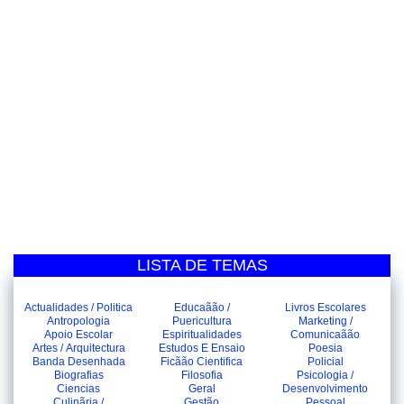
LISTA DE TEMAS
Actualidades / Politica
Educaãão /
Livros Escolares
Antropologia
Puericultura
Marketing /
Apoio Escolar
Espiritualidades
Comunicaãão
Artes / Arquitectura
Estudos E Ensaio
Poesia
Banda Desenhada
Ficãão Cientifica
Policial
Biografias
Filosofia
Psicologia /
Ciencias
Geral
Desenvolvimento
Culinãria /
Gestão
Pessoal