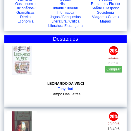
Gastronomia
Historia
Romance / Ficãão
Dicionãrios /
Infantil / Juvenil
Saãde / Desporto
Gramãticas
Informatica
Sociologia
Direito
Jogos / Brinquedos
Viagens / Guias /
Economia
Literatura / Critica
Mapas
Literatura Estrangeira
Destaques
7.94 €
6.35 €
Comprar
LEONARDO DA VINCI
Tony Hart
Campo Das Letras
23.00 €
18.40 €