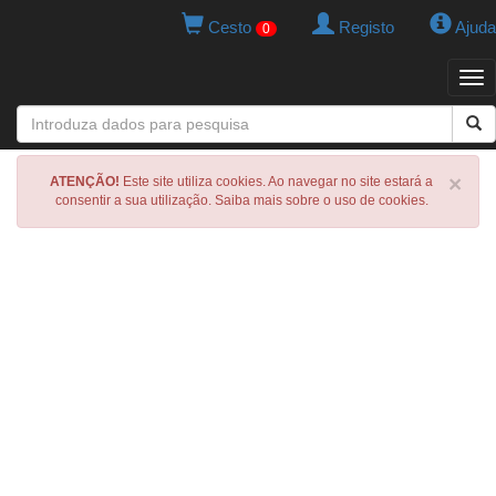
Cesto
Registo
Ajuda
0
Tog
navi
×
ATENÇÃO!
Este site utiliza cookies. Ao navegar no site estará a
consentir a sua utilização. Saiba mais sobre o uso de cookies.