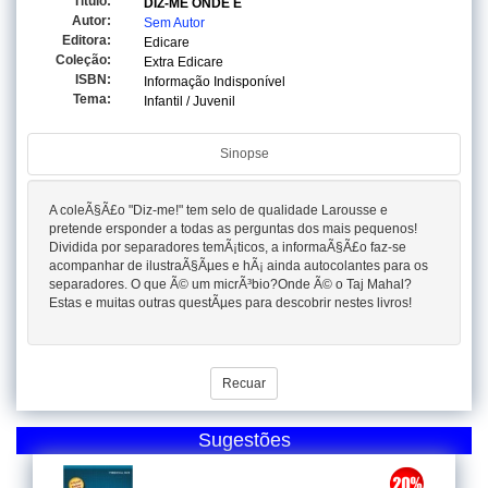
Titulo:
DIZ-ME ONDE E
Autor:
Sem Autor
Editora:
Edicare
Coleção:
Extra Edicare
ISBN:
Informação Indisponível
Tema:
Infantil / Juvenil
Sinopse
A coleÃ§Ã£o "Diz-me!" tem selo de qualidade Larousse e
pretende ersponder a todas as perguntas dos mais pequenos!
Dividida por separadores temÃ¡ticos, a informaÃ§Ã£o faz-se
acompanhar de ilustraÃ§Ãµes e hÃ¡ ainda autocolantes para os
separadores. O que Ã© um micrÃ³bio?Onde Ã© o Taj Mahal?
Estas e muitas outras questÃµes para descobrir nestes livros!
Recuar
Sugestões