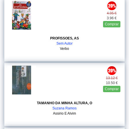
4.95 €
3.96 €
Comprar
PROFISSOES, AS
Sem Autor
Verbo
13.12 €
10.50 €
Comprar
TAMANHO DA MINHA ALTURA, O
Suzana Ramos
Assirio E Alvim