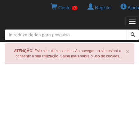
Cesto
Registo
Ajuda
0
Tog
navi
×
ATENÇÃO!
Este site utiliza cookies. Ao navegar no site estará a
consentir a sua utilização. Saiba mais sobre o uso de cookies.