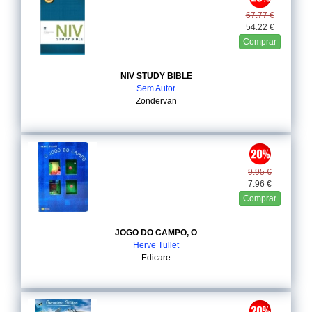
67.77 €
54.22 €
Comprar
NIV STUDY BIBLE
Sem Autor
Zondervan
9.95 €
7.96 €
Comprar
JOGO DO CAMPO, O
Herve Tullet
Edicare