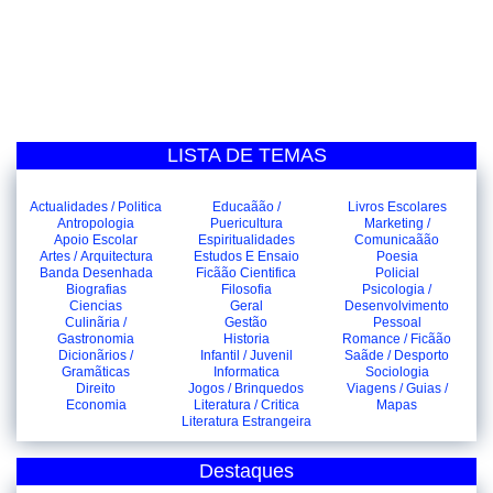
LISTA DE TEMAS
Actualidades / Politica
Educaãão /
Livros Escolares
Antropologia
Puericultura
Marketing /
Apoio Escolar
Espiritualidades
Comunicaãão
Artes / Arquitectura
Estudos E Ensaio
Poesia
Banda Desenhada
Ficãão Cientifica
Policial
Biografias
Filosofia
Psicologia /
Ciencias
Geral
Desenvolvimento
Culinãria /
Gestão
Pessoal
Gastronomia
Historia
Romance / Ficãão
Dicionãrios /
Infantil / Juvenil
Saãde / Desporto
Gramãticas
Informatica
Sociologia
Direito
Jogos / Brinquedos
Viagens / Guias /
Economia
Literatura / Critica
Mapas
Literatura Estrangeira
Destaques