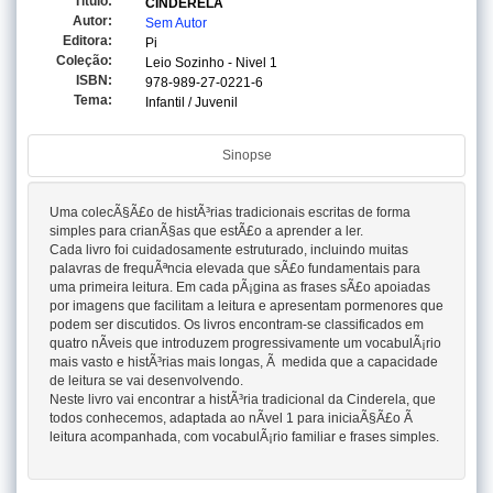
Titulo:
CINDERELA
Autor:
Sem Autor
Editora:
Pi
Coleção:
Leio Sozinho - Nivel 1
ISBN:
978-989-27-0221-6
Tema:
Infantil / Juvenil
Sinopse
Uma colecÃ§Ã£o de histÃ³rias tradicionais escritas de forma
simples para crianÃ§as que estÃ£o a aprender a ler.
Cada livro foi cuidadosamente estruturado, incluindo muitas
palavras de frequÃªncia elevada que sÃ£o fundamentais para
uma primeira leitura. Em cada pÃ¡gina as frases sÃ£o apoiadas
por imagens que facilitam a leitura e apresentam pormenores que
podem ser discutidos. Os livros encontram-se classificados em
quatro nÃ­veis que introduzem progressivamente um vocabulÃ¡rio
mais vasto e histÃ³rias mais longas, Ã medida que a capacidade
de leitura se vai desenvolvendo.
Neste livro vai encontrar a histÃ³ria tradicional da Cinderela, que
todos conhecemos, adaptada ao nÃ­vel 1 para iniciaÃ§Ã£o Ã
leitura acompanhada, com vocabulÃ¡rio familiar e frases simples.