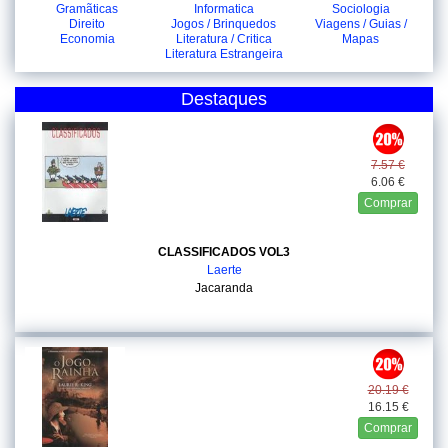
Gramãticas
Informatica
Sociologia
Direito
Jogos / Brinquedos
Viagens / Guias /
Economia
Literatura / Critica
Mapas
Literatura Estrangeira
Destaques
7.57 €
6.06 €
Comprar
CLASSIFICADOS VOL3
Laerte
Jacaranda
20.19 €
16.15 €
Comprar