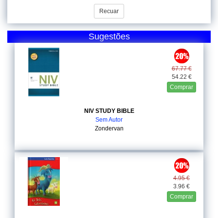
Recuar
Sugestões
67.77 €
54.22 €
Comprar
NIV STUDY BIBLE
Sem Autor
Zondervan
4.95 €
3.96 €
Comprar