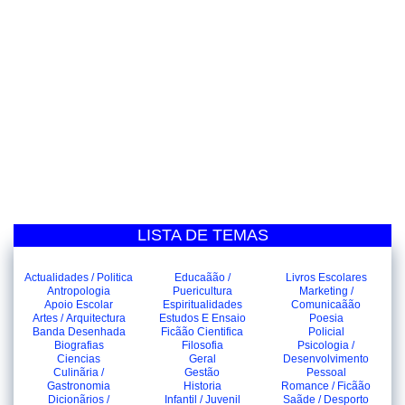
LISTA DE TEMAS
Actualidades / Politica
Educaãão /
Livros Escolares
Antropologia
Puericultura
Marketing /
Apoio Escolar
Espiritualidades
Comunicaãão
Artes / Arquitectura
Estudos E Ensaio
Poesia
Banda Desenhada
Ficãão Cientifica
Policial
Biografias
Filosofia
Psicologia /
Ciencias
Geral
Desenvolvimento
Culinãria /
Gestão
Pessoal
Gastronomia
Historia
Romance / Ficãão
Dicionãrios /
Infantil / Juvenil
Saãde / Desporto