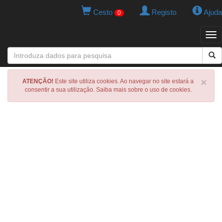
Cesto
Registo
Ajuda
0
Tog
navi
×
ATENÇÃO!
Este site utiliza cookies. Ao navegar no site estará a
consentir a sua utilização. Saiba mais sobre o uso de cookies.