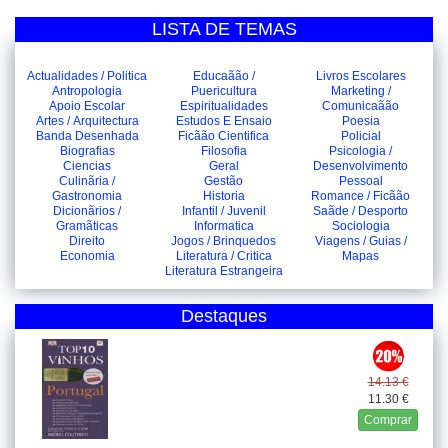
LISTA DE TEMAS
Actualidades / Politica
Educaãão /
Livros Escolares
Antropologia
Puericultura
Marketing /
Apoio Escolar
Espiritualidades
Comunicaãão
Artes / Arquitectura
Estudos E Ensaio
Poesia
Banda Desenhada
Ficãão Cientifica
Policial
Biografias
Filosofia
Psicologia /
Ciencias
Geral
Desenvolvimento
Culinãria /
Gestão
Pessoal
Gastronomia
Historia
Romance / Ficãão
Dicionãrios /
Infantil / Juvenil
Saãde / Desporto
Gramãticas
Informatica
Sociologia
Direito
Jogos / Brinquedos
Viagens / Guias /
Economia
Literatura / Critica
Mapas
Literatura Estrangeira
Destaques
14.13 €
11.30 €
Comprar