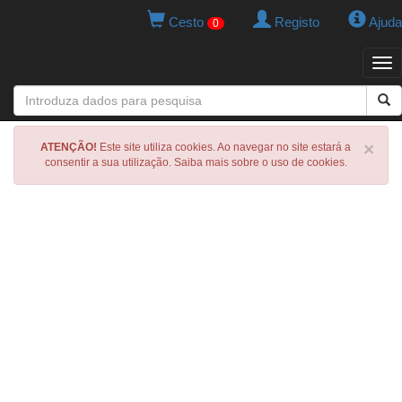
Cesto
Registo
Ajuda
0
Tog
navi
×
ATENÇÃO!
Este site utiliza cookies. Ao navegar no site estará a
consentir a sua utilização. Saiba mais sobre o uso de cookies.