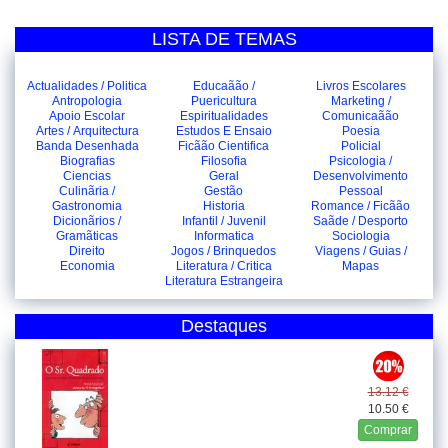
LISTA DE TEMAS
Actualidades / Politica
Educaãão /
Livros Escolares
Antropologia
Puericultura
Marketing /
Apoio Escolar
Espiritualidades
Comunicaãão
Artes / Arquitectura
Estudos E Ensaio
Poesia
Banda Desenhada
Ficãão Cientifica
Policial
Biografias
Filosofia
Psicologia /
Ciencias
Geral
Desenvolvimento
Culinãria /
Gestão
Pessoal
Gastronomia
Historia
Romance / Ficãão
Dicionãrios /
Infantil / Juvenil
Saãde / Desporto
Gramãticas
Informatica
Sociologia
Direito
Jogos / Brinquedos
Viagens / Guias /
Economia
Literatura / Critica
Mapas
Literatura Estrangeira
Destaques
13.12 €
10.50 €
Comprar