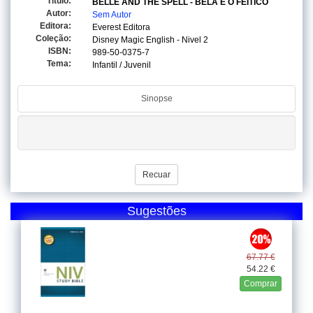
Titulo:
BELLE AND THE SPELL - BELA E O FEITICO
Autor:
Sem Autor
Editora:
Everest Editora
Coleção:
Disney Magic English - Nivel 2
ISBN:
989-50-0375-7
Tema:
Infantil / Juvenil
Sinopse
Recuar
Sugestões
67.77 €
54.22 €
Comprar