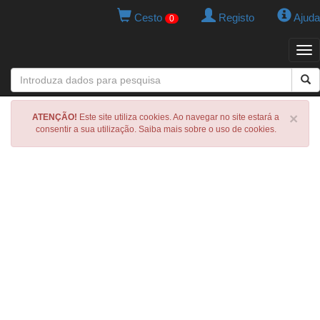
Cesto
Registo
Ajuda
0
Tog
navi
×
ATENÇÃO!
Este site utiliza cookies. Ao navegar no site estará a
consentir a sua utilização. Saiba mais sobre o uso de cookies.