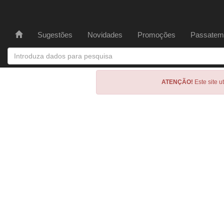
Sugestões
Novidades
Promoções
Passatem
ATENÇÃO!
Este site u