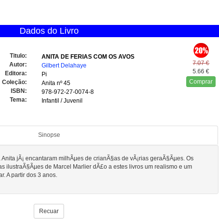
Dados do Livro
Titulo:
ANITA DE FERIAS COM OS AVOS
7.07 €
Autor:
Gilbert Delahaye
5.66 €
Editora:
Pi
Comprar
Coleção:
Anita
nº 45
ISBN:
978-972-27-0074-8
Tema:
Infantil / Juvenil
Sinopse
da Anita jÃ¡ encantaram milhÃµes de crianÃ§as de vÃ¡rias geraÃ§Ãµes. Os
mas ilustraÃ§Ãµes de Marcel Marlier dÃ£o a estes livros um realismo e um
. A partir dos 3 anos.
Recuar