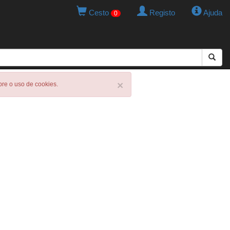
Cesto
Registo
Ajuda
0
×
obre o uso de cookies.