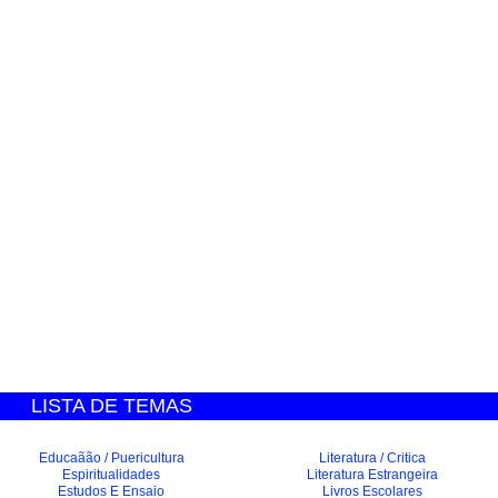
LISTA DE TEMAS
Educaãão / Puericultura
Literatura / Critica
Espiritualidades
Literatura Estrangeira
Estudos E Ensaio
Livros Escolares