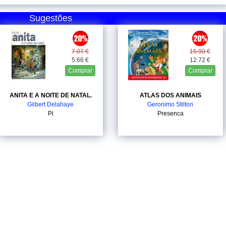
Sugestões
7.07 €
15.90 €
5.66 €
12.72 €
Comprar
Comprar
ANITA E A NOITE DE NATAL.
ATLAS DOS ANIMAIS
Gilbert Delahaye
Geronimo Stilton
Pi
Presenca