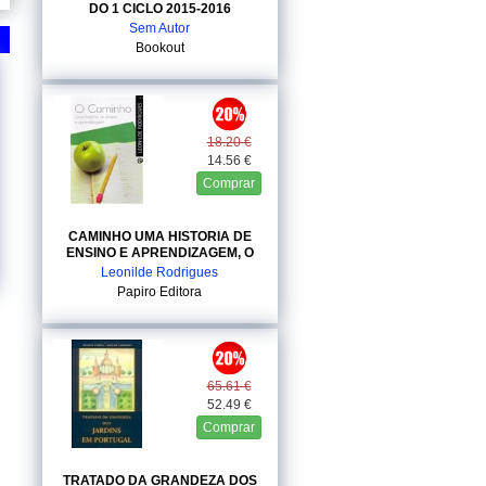
DO 1 CICLO 2015-2016
Sem Autor
Bookout
18.20 €
14.56 €
Comprar
CAMINHO UMA HISTORIA DE
ENSINO E APRENDIZAGEM, O
Leonilde Rodrigues
Papiro Editora
65.61 €
52.49 €
Comprar
TRATADO DA GRANDEZA DOS