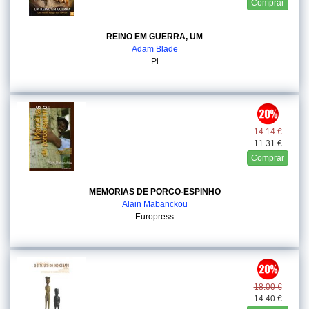
Comprar
REINO EM GUERRA, UM
Adam Blade
Pi
14.14 €
11.31 €
Comprar
MEMORIAS DE PORCO-ESPINHO
Alain Mabanckou
Europress
18.00 €
14.40 €