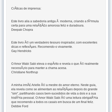
CrÃ­ticas de imprensa:
Este livro alia a sabedoria antiga Ã moderna, criando a fÃ³rmula
certa para uma relaÃ§Ã£o amorosa feliz e duradoura.
Deepak Chopra
Este livro Ã© um verdadeiro tesouro inspirador, com excelentes
dicas e reflexÃµes. Recomendo-o vivamente.
Gay Hendricks
O Amor Wabi Sabi eleva o espÃ­rito e revela o que Ã© realmente
necessÃ¡rio para manter a chama acesa.
Christiane Northrup
A minha irmÃ£ Arielle Ã© a mestre do amor eterno. Neste guia,
ela revela como se alimentam as relaÃ§Ãµes depois do grande
"sim", partilhando casos bem-sucedidos de vida a dois e a sua
histÃ³ria pessoal. O Amor Wabi Sabi Ã© uma leitura obrigatÃ³ria
que recomendo a todos os casais em busca de um final feliz.
Debbie Ford