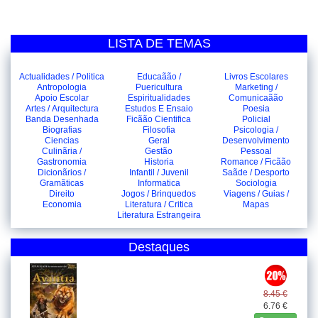
LISTA DE TEMAS
Actualidades / Politica
Educaãão /
Livros Escolares
Antropologia
Puericultura
Marketing /
Apoio Escolar
Espiritualidades
Comunicaãão
Artes / Arquitectura
Estudos E Ensaio
Poesia
Banda Desenhada
Ficãão Cientifica
Policial
Biografias
Filosofia
Psicologia /
Ciencias
Geral
Desenvolvimento
Culinãria /
Gestão
Pessoal
Gastronomia
Historia
Romance / Ficãão
Dicionãrios /
Infantil / Juvenil
Saãde / Desporto
Gramãticas
Informatica
Sociologia
Direito
Jogos / Brinquedos
Viagens / Guias /
Economia
Literatura / Critica
Mapas
Literatura Estrangeira
Destaques
8.45 €
6.76 €