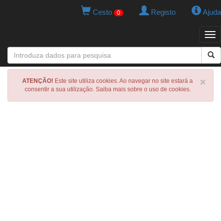
Cesto
Registo
Ajuda
0
Tog
navi
×
ATENÇÃO!
Este site utiliza cookies. Ao navegar no site estará a
consentir a sua utilização. Saiba mais sobre o uso de cookies.