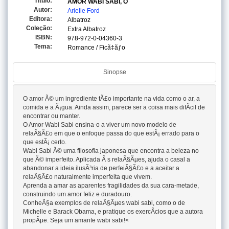
Titulo:
AMOR WABI SABI, O
Autor:
Arielle Ford
Editora:
Albatroz
Coleção:
Extra Albatroz
ISBN:
978-972-0-04360-3
Tema:
Romance / Ficã‡ãƒo
Sinopse
O amor Ã© um ingrediente tÃ£o importante na vida como o ar, a
comida e a Ã¡gua. Ainda assim, parece ser a coisa mais difÃ­cil de
encontrar ou manter.
O Amor Wabi Sabi ensina-o a viver um novo modelo de
relaÃ§Ã£o em que o enfoque passa do que estÃ¡ errado para o
que estÃ¡ certo.
Wabi Sabi Ã© uma filosofia japonesa que encontra a beleza no
que Ã© imperfeito. Aplicada Ã s relaÃ§Ãµes, ajuda o casal a
abandonar a ideia ilusÃ³ria de perfeiÃ§Ã£o e a aceitar a
relaÃ§Ã£o naturalmente imperfeita que vivem.
Aprenda a amar as aparentes fragilidades da sua cara-metade,
construindo um amor feliz e duradouro.
ConheÃ§a exemplos de relaÃ§Ãµes wabi sabi, como o de
Michelle e Barack Obama, e pratique os exercÃ­cios que a autora
propÃµe. Seja um amante wabi sabi!<