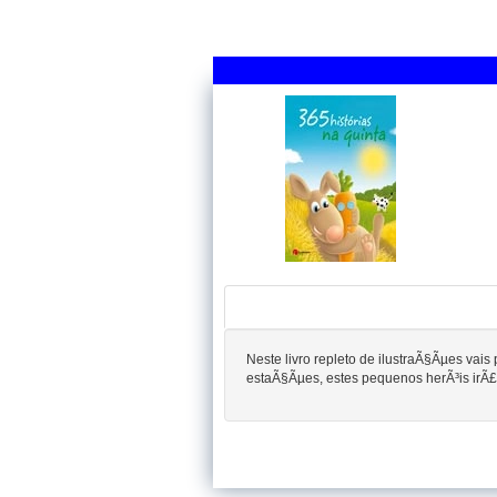
Neste livro repleto de ilustraÃ§Ãµes vai
estaÃ§Ãµes, estes pequenos herÃ³is irÃ£