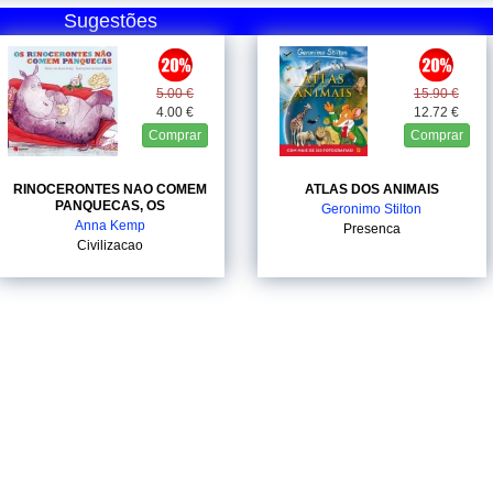
Sugestões
5.00 €
15.90 €
4.00 €
12.72 €
Comprar
Comprar
RINOCERONTES NAO COMEM
ATLAS DOS ANIMAIS
PANQUECAS, OS
Geronimo Stilton
Anna Kemp
Presenca
Civilizacao