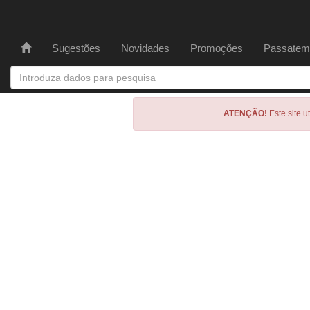
Sugestões
Novidades
Promoções
Passatem
ATENÇÃO!
Este site u