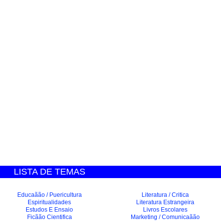
LISTA DE TEMAS
Educaãão / Puericultura
Literatura / Critica
Espiritualidades
Literatura Estrangeira
Estudos E Ensaio
Livros Escolares
Ficãão Cientifica
Marketing / Comunicaãão