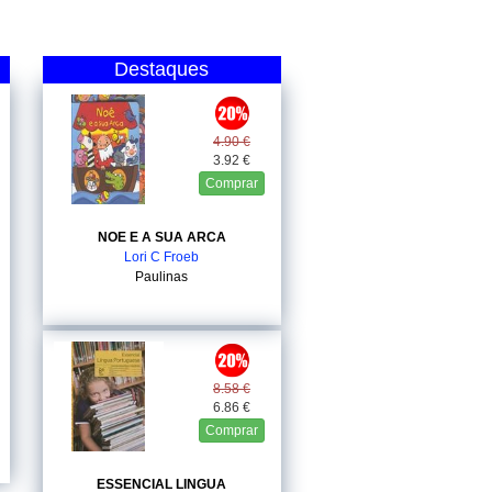
Destaques
4.90 €
3.92 €
Comprar
NOE E A SUA ARCA
Lori C Froeb
Paulinas
8.58 €
6.86 €
Comprar
ESSENCIAL LINGUA