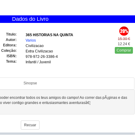
Dados do Livro
Titulo:
365 HISTORIAS NA QUINTA
15.30 €
Autor:
Varios
12.24 €
Editora:
Civilizacao
Comprar
Coleção:
Extra Civilizacao
ISBN:
978-972-26-3386-4
Tema:
Infantil / Juvenil
Sinopse
s poder encontrar todos os teus amigos do campo! Ao correr das pÃ¡ginas e das
o viver contigo grandes e entusiasmantes aventurasâ€¦
Recuar