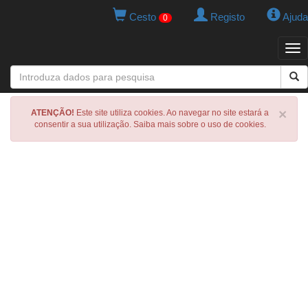
Cesto
Registo
Ajuda
0
Tog
navi
×
ATENÇÃO!
Este site utiliza cookies. Ao navegar no site estará a
consentir a sua utilização. Saiba mais sobre o uso de cookies.