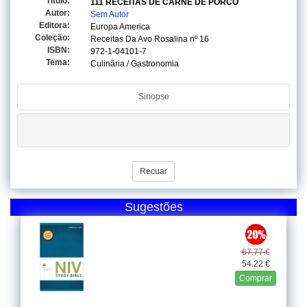
Titulo:
111 RECEITAS DE CARNE DE PORCO
Autor:
Sem Autor
Editora:
Europa America
Coleção:
Receitas Da Avo Rosalina
nº 16
ISBN:
972-1-04101-7
Tema:
Culinãria / Gastronomia
Sinopse
Recuar
Sugestões
67.77 €
54.22 €
Comprar