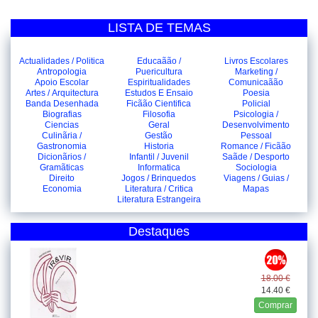
LISTA DE TEMAS
Actualidades / Politica
Educaãão /
Livros Escolares
Antropologia
Puericultura
Marketing /
Apoio Escolar
Espiritualidades
Comunicaãão
Artes / Arquitectura
Estudos E Ensaio
Poesia
Banda Desenhada
Ficãão Cientifica
Policial
Biografias
Filosofia
Psicologia /
Ciencias
Geral
Desenvolvimento
Culinãria /
Gestão
Pessoal
Gastronomia
Historia
Romance / Ficãão
Dicionãrios /
Infantil / Juvenil
Saãde / Desporto
Gramãticas
Informatica
Sociologia
Direito
Jogos / Brinquedos
Viagens / Guias /
Economia
Literatura / Critica
Mapas
Literatura Estrangeira
Destaques
18.00 €
14.40 €
Comprar